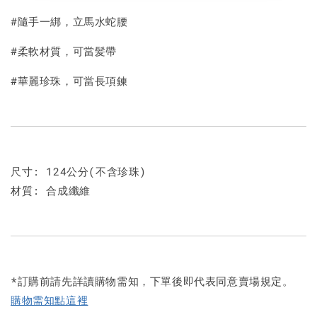
#隨手一綁，立馬水蛇腰
#柔軟材質，可當髪帶
#華麗珍珠，可當長項鍊
尺寸: 124公分(不含珍珠)
材質: 合成纖維
*訂購前請先詳讀購物需知，下單後即代表同意賣場規定。
購物需知點這裡