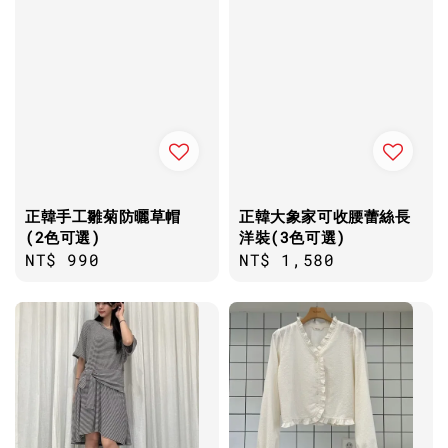
正韓手工雛菊防曬草帽
正韓大象家可收腰蕾絲長
(2色可選)
洋裝(3色可選)
Regular
NT$ 990
Regular
NT$ 1,580
price
price