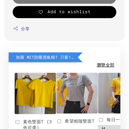
Add to wishlist
分享
加購 MIT防曬透氣棉T 只要190元
瀏覽全部
每日一笑雙
希望相隨雙面T
素色雙面T (3
色可選)