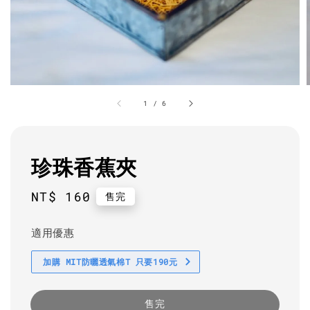
1
/
6
珍珠香蕉夾
Regular
NT$ 160
售完
price
適用優惠
加購 MIT防曬透氣棉T 只要190元
售完