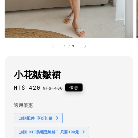
1
/
9
小花皺皺裙
Sale
NT$ 420
Regular
優惠
NT$ 480
price
price
適用優惠
加購配件 享折扣價
加購 MIT防曬透氣棉T 只要190元