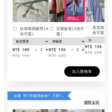
售完
造型加分肩
珍珠萬用腰帶(4
百變披肩(5色可
色可選)
色可選)
選)
NT$ 156
-
+
-
+
NT$ 109
NT$ 156
NT$ 230
NT$ 160
NT$ 230
加入購物車
加購 MIT防曬透氣棉T 只要190元
瀏覽全部