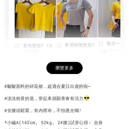
每日一笑雙
希望相隨雙面T
素色雙面T (3
色可選)
-
NT$ 190
瀏覽更多
NT$ 450
-
+
-
+
NT$ 190
NT$ 190
NT$ 450
NT$ 450
#皺皺面料的碎花裙，超適合夏日出遊的啦~
加入購物車
#淡淡粉黃的底，穿起來就顯青春有活力
#全腰頭鬆緊，有內裡布，不怕透光哦!
*小編A(162cm, 52kg, 24腰)試穿心得: 合身