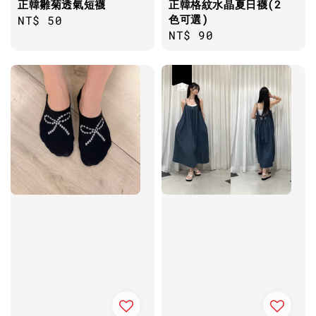
正韓雛菊透氣短襪
正韓格紋水晶夏日襪(2
色可選)
Regular
NT$ 50
Regular
NT$ 90
price
price
優惠