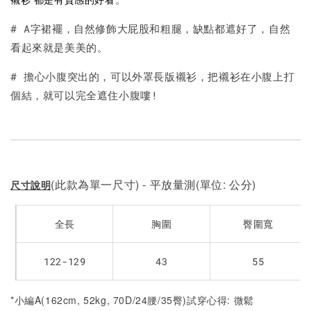
加入購物車
# A字裙襬，自然修飾大屁股和粗腿，缺點都遮好了，自然
看起來就是美美的。
# 擔心小腹突出的，可以外罩長版襯衫，把襯衫在小腹上打
個結，就可以完全遮住小腹嘍!
(此款為單一尺寸) - 平放量測(單位: 公分)
尺寸說明
全長
胸圍
臀圍寬
122-129
43
55
*小編A(162cm, 52kg, 70D/24腰/35臀)試穿心得: 微鬆