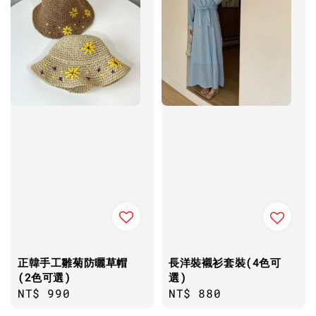
正韓手工雛菊防曬草帽
長洋裝襯衫套裝(4色可
(2色可選)
選)
Regular
NT$ 990
Regular
NT$ 880
price
price