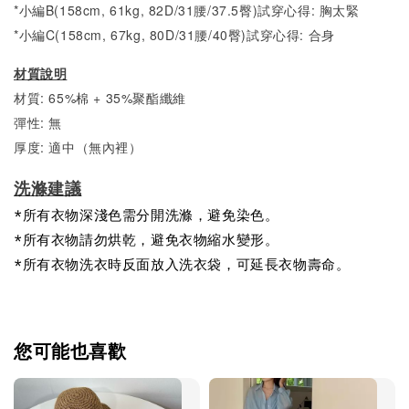
*小編B(158cm, 61kg, 82D/31腰/37.5臀)試穿心得: 胸太緊
*小編C(158cm, 67kg, 80D/31腰/40臀)試穿心得: 合身
材質說明
材質: 65%棉 + 35%聚酯纖維
彈性: 無
厚度: 適中（無內裡）
洗滌建議
*所有衣物深淺色需分開洗滌，避免染色。
*所有衣物請勿烘乾，避免衣物縮水變形。
*所有衣物洗衣時反面放入洗衣袋，可延長衣物壽命。
您可能也喜歡