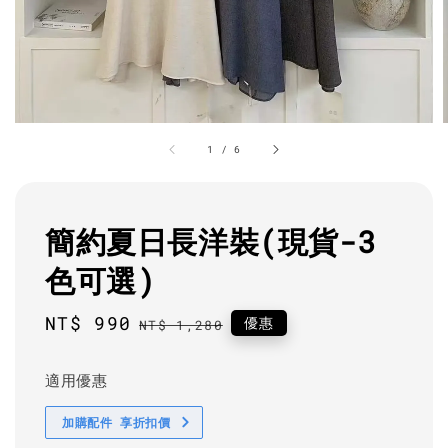
1
/
6
簡約夏日長洋裝(現貨-3
色可選)
Sale
NT$ 990
Regular
優惠
NT$ 1,280
price
price
適用優惠
加購配件 享折扣價