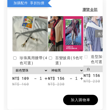
加購配件 享折扣價
瀏覽全部
售完
造型加分肩
珍珠萬用腰帶(4
百變披肩(5色可
色可選)
色可選)
選)
NT$ 156
-
+
-
+
NT$ 109
NT$ 156
NT$ 230
NT$ 160
NT$ 230
加入購物車