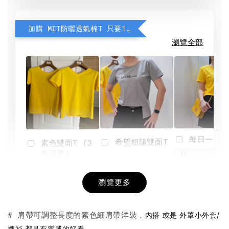
加購 MIT防曬透氣棉T 只要190元
瀏覽全部
每日一笑雙
希望相隨雙面T
素色雙面T (3
色可選)
-
NT$ 190
瀏覽更多
NT$ 450
-
+
-
+
NT$ 190
NT$ 190
NT$ 450
NT$ 450
# 肩帶可調整長度的素色細肩帶洋裝，
內搭 或是 外罩小外套/
。
襯衫 都是有質感的好看