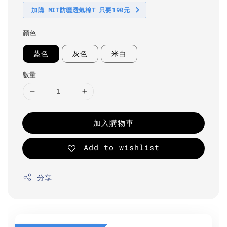
加購 MIT防曬透氣棉T 只要190元
顏色
藍色
灰色
米白
數量
加入購物車
Add to wishlist
分享