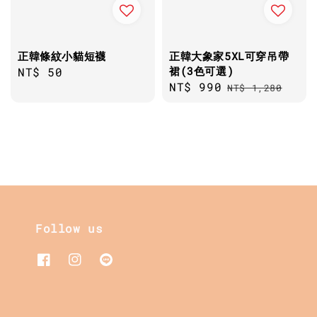
正韓條紋小貓短襪
正韓大象家5XL可穿吊帶
裙(3色可選)
Regular
NT$ 50
Sale
NT$ 990
Regular
price
NT$ 1,280
price
price
Follow us