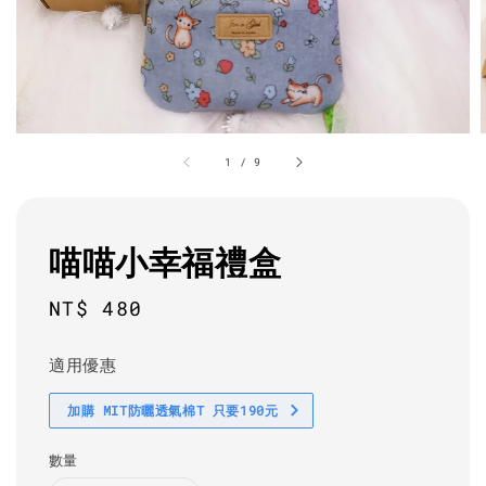
1
/
9
喵喵小幸福禮盒
Regular
NT$ 480
price
適用優惠
加購 MIT防曬透氣棉T 只要190元
數量