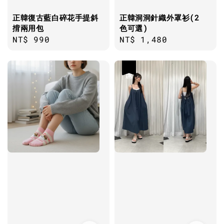
正韓復古藍白碎花手提斜
正韓洞洞針織外罩衫(2
揹兩用包
色可選)
Regular
NT$ 990
Regular
NT$ 1,480
price
price
優惠