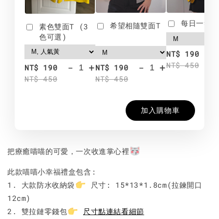
每日一笑雙
希望相隨雙面T
素色雙面T (3
色可選)
-
NT$ 190
NT$ 450
-
+
-
+
NT$ 190
NT$ 190
NT$ 450
NT$ 450
加入購物車
把療癒喵喵的可愛，一次收進掌心裡
此款喵喵小幸福禮盒包含:
1. 大款防水收納袋
尺寸: 15*13*1.8cm(拉鍊開口
12cm)
2. 雙拉鏈零錢包
尺寸點連結看細節