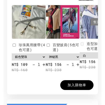
售完
造型加分肩
珍珠萬用腰帶(4
百變披肩(5色可
色可選)
色可選)
選)
NT$ 156
-
+
-
+
NT$ 109
NT$ 156
NT$ 230
NT$ 160
NT$ 230
加入購物車