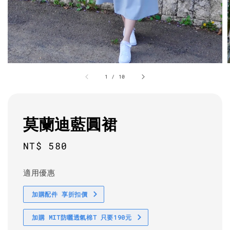
1
/
10
莫蘭迪藍圓裙
Regular
NT$ 580
price
適用優惠
加購配件 享折扣價
加購 MIT防曬透氣棉T 只要190元