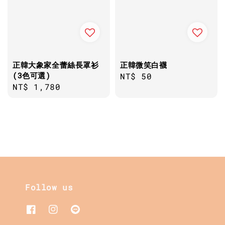
正韓大象家全蕾絲長罩衫
正韓微笑白襪
(3色可選)
Regular
NT$ 50
Regular
NT$ 1,780
price
price
Follow us