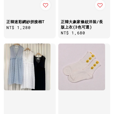
正韓迷彩網紗拼接棉T
正韓大象家條紋洋裝/長
版上衣(3色可選)
Regular
NT$ 1,280
Regular
NT$ 1,680
price
price