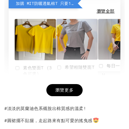
加購 MIT防曬透氣棉T 只要190元
瀏覽全部
每日一笑雙
希望相隨雙面T
素色雙面T (3
色可選)
-
NT$ 190
瀏覽更多
NT$ 450
-
+
-
+
NT$ 190
NT$ 190
NT$ 450
NT$ 450
#淡淡的莫蘭迪色系襯脫出棉質感的溫柔!
加入購物車
#圓裙擺不貼腿，走起路來有點可愛的搖曳感