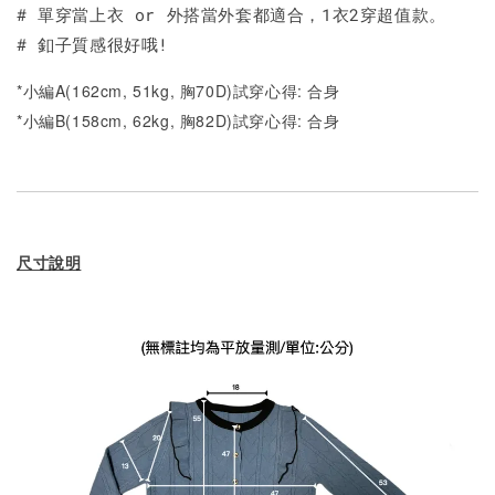
# 單穿當上衣 or 外搭當外套都適合，1衣2穿超值款。
# 釦子質感很好哦!
*小編A(162cm, 51kg, 胸70D)試穿心得: 合身
*小編B(158cm, 62kg, 胸82D)試穿心得: 合身
尺寸說明