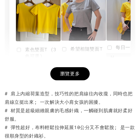
每日一笑雙
希望相隨雙面T
素色雙面T (3
色可選)
-
NT$ 190
瀏覽更多
NT$ 450
-
+
-
+
NT$ 190
NT$ 190
NT$ 450
NT$ 450
# 肩上內縮荷葉造型，技巧性的把肩線往內收攏，同時也把
肩線立挺出來; 一次解決大小肩女孩的困擾。
加入購物車
# 材質是超級細緻親膚的毛感針織，一觸碰到肌膚就好柔好
舒服。
# 彈性超好，布料輕鬆拉伸延展10公分又不會鬆脫; 是一款
很順身型的針織衫。