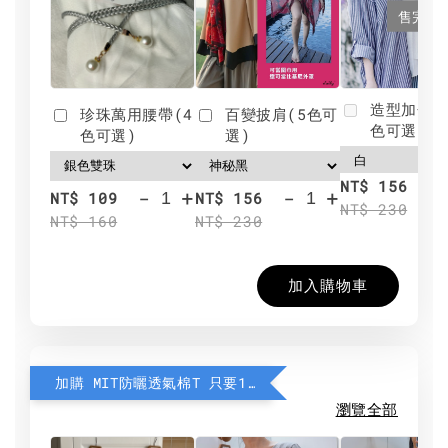
售完
造型加分肩
珍珠萬用腰帶(4
百變披肩(5色可
色可選)
色可選)
選)
NT$ 156
-
+
-
+
NT$ 109
NT$ 156
NT$ 230
NT$ 160
NT$ 230
加入購物車
加購 MIT防曬透氣棉T 只要190元
瀏覽全部