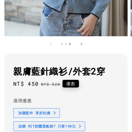
1
/
8
親膚藍針織衫/外套2穿
Sale
NT$ 450
Regular
優惠
NT$ 520
price
price
適用優惠
加購配件 享折扣價
加購 MIT防曬透氣棉T 只要190元