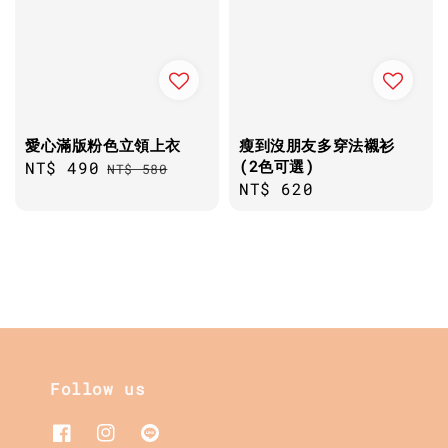
愛心滿版粉色立領上衣
瘦到沒朋友多穿法襯衫
(2色可選)
Sale
NT$ 490
Regular
NT$ 580
Regular
NT$ 620
price
price
price
Follow us