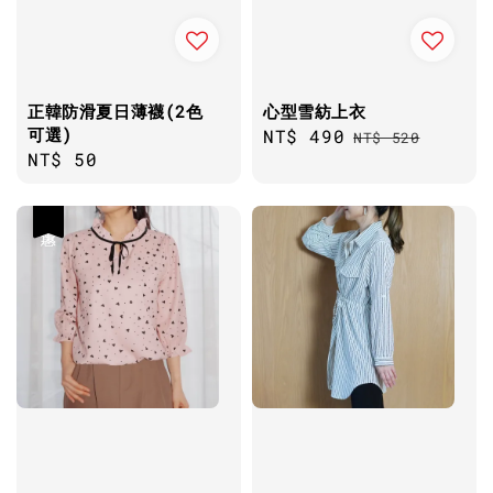
正韓防滑夏日薄襪(2色
心型雪紡上衣
可選)
Sale
NT$ 490
Regular
NT$ 520
Regular
NT$ 50
price
price
price
優惠