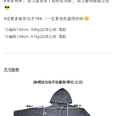
#單穿簡單; 搭上披肩多了點色彩亮眼; 加上腰帶曲線立現
#這麼多種穿法才780.-一定要包色處理的啦
*小編A(162cm, 52kg)試穿心得: 寬鬆
*小編B(158cm, 61kg)試穿心得:
寬鬆
尺寸說明