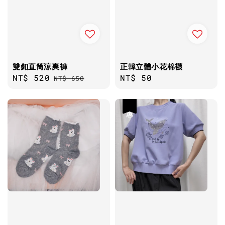
雙釦直筒涼爽褲
正韓立體小花棉襪
Sale
NT$ 520
Regular
Regular
NT$ 50
NT$ 650
price
price
price
優惠