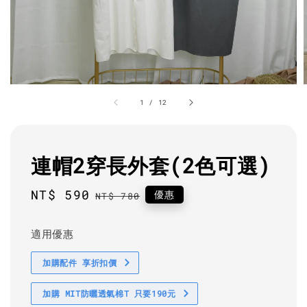
1
/
12
連帽2穿長外套(2色可選)
Sale
NT$ 590
Regular
優惠
NT$ 780
price
price
適用優惠
加購配件 享折扣價
加購 MIT防曬透氣棉T 只要190元