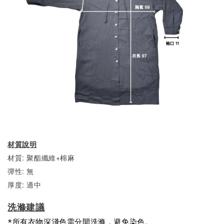
材質說明
材質: 聚酯纖維+棉麻
彈性: 無
厚度: 適中
洗滌建議
*所有衣物深淺色需分開洗滌，避免染色。