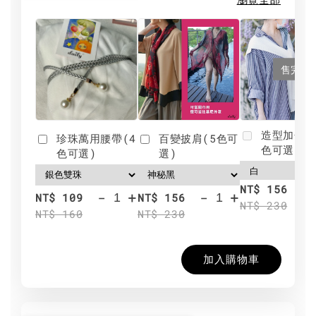
售完
造型加分肩
珍珠萬用腰帶(4
百變披肩(5色可
色可選)
色可選)
選)
NT$ 156
-
+
-
+
NT$ 109
NT$ 156
NT$ 230
NT$ 160
NT$ 230
加入購物車