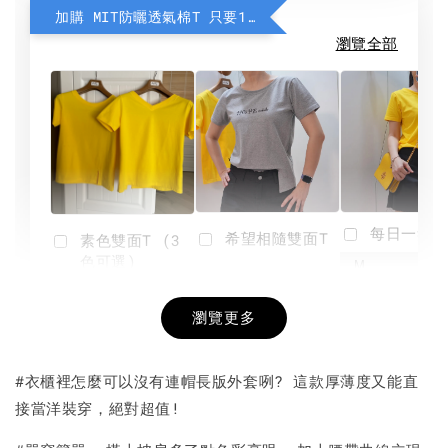
加購 MIT防曬透氣棉T 只要190元
瀏覽全部
每日一笑雙
希望相隨雙面T
素色雙面T (3
色可選)
-
NT$ 190
瀏覽更多
NT$ 450
-
+
-
+
NT$ 190
NT$ 190
NT$ 450
NT$ 450
#衣櫃裡怎麼可以沒有連帽長版外套咧? 這款厚薄度又能直
接當洋裝穿，絕對超值!
加入購物車