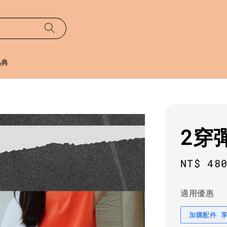
易典
2穿
Sale
NT$ 48
price
適用優惠
加購配件 