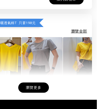
防曬透氣棉T 只要190元
瀏覽全部
希望相隨雙面T
每日一笑雙面T
面T (3色
瀏覽更多
-
+
-
+
-
+
NT$ 190
NT$ 190
N