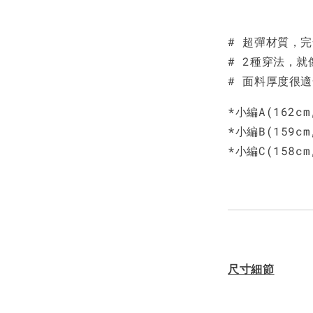
# 超彈材質，
# 2種穿法，
# 面料厚度很
*小編A(162c
*小編B(159c
*小編C(158c
尺寸細節