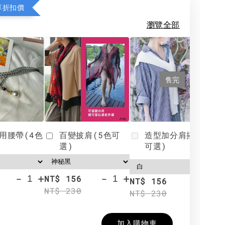
享折扣價
瀏覽全部
售完
用腰帶(4色
百變披肩(5色可
造型加分肩搭(4色
選)
可選)
-
+
-
+
NT$ 156
N
NT$ 156
NT$ 230
N
NT$ 230
加入購物車