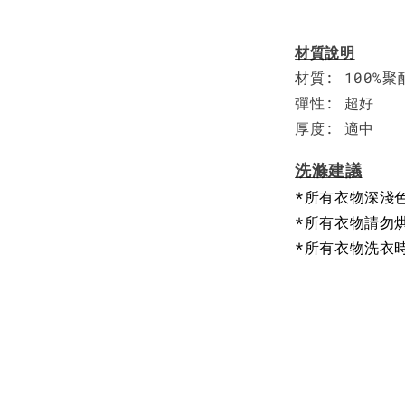
材質說明
材質: 100%
彈性: 超好
厚度: 適中
洗滌建議
*所有衣物深淺
*所有衣物請勿
*所有衣物洗衣