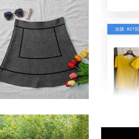
加購 MIT
素色雙
可選)
NT$ 190