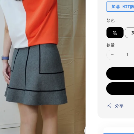
加購 MIT
顏色
黑
數量
分享