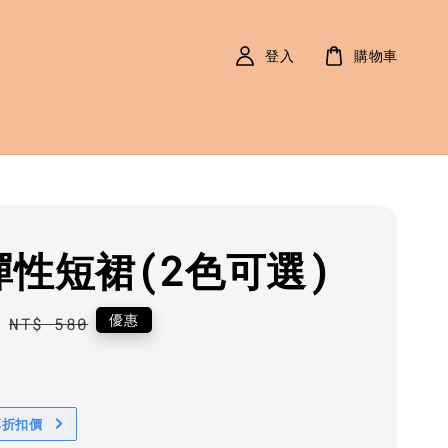
登入
購物車
彈性短裙(2色可選)
0
Regular
優惠
NT$ 580
price
享折扣價