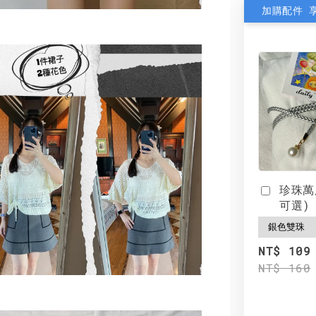
加購配件 
珍珠萬
可選)
NT$ 109
NT$ 160