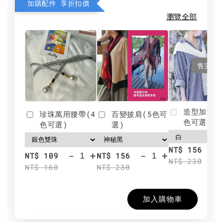
加購配件 享折扣價
瀏覽全部
售完
造型加分肩
珍珠萬用腰帶(4
百變披肩(5色可
色可選)
色可選)
選)
NT$ 156
-
+
-
+
NT$ 109
NT$ 156
NT$ 230
NT$ 160
NT$ 230
加入購物車