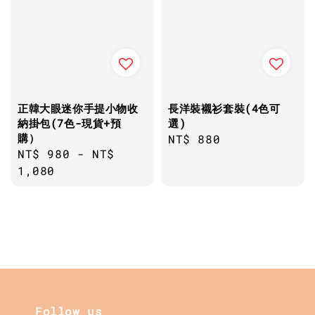
正韓大眼迷你手提小物收
長洋裝襯衫套裝(4色可
納掛包(7色-現貨+預
選)
購）
Regular
NT$ 880
Regular
NT$ 980
-
NT$
price
price
1,080
Follow us