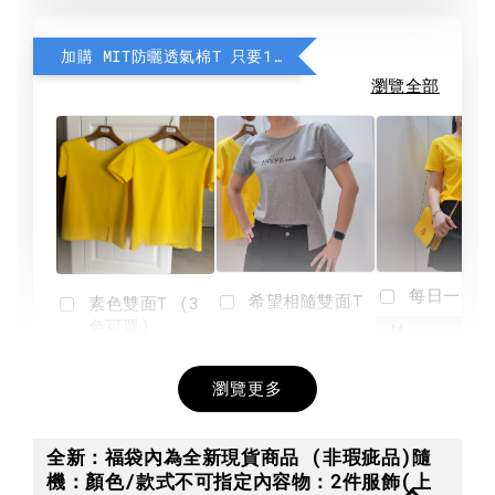
加購 MIT防曬透氣棉T 只要190元
瀏覽全部
每日一笑雙
希望相隨雙面T
素色雙面T (3
色可選)
-
NT$ 190
瀏覽更多
NT$ 450
-
+
-
+
NT$ 190
NT$ 190
NT$ 450
NT$ 450
全新：福袋內為全新現貨商品 (非瑕疵品)隨
機：顏色/款式不可指定內容物：2件服飾(上
加入購物車