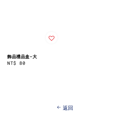
飾品禮品盒-大
Regular
NT$ 80
price
返回