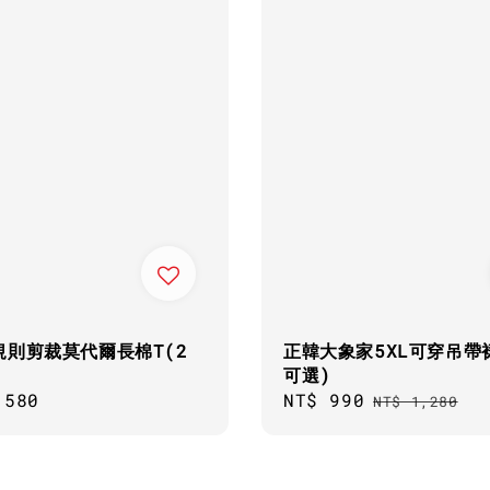
規則剪裁莫代爾長棉T(2
正韓大象家5XL可穿吊帶
)
可選)
ar
,580
Sale
NT$ 990
Regular
NT$ 1,280
price
price