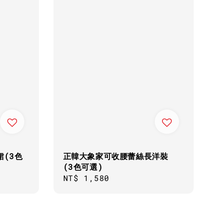
裙(3色
正韓大象家可收腰蕾絲長洋裝
(3色可選)
Regular
NT$ 1,580
price