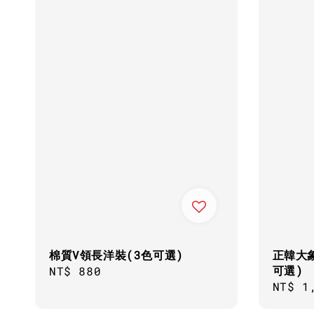
棉質V領長洋裝(3色可選)
正韓大
可選)
Regular
NT$ 880
Regul
NT$ 1
price
price