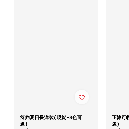
簡約夏日長洋裝(現貨-3色可
正韓可
選)
選)