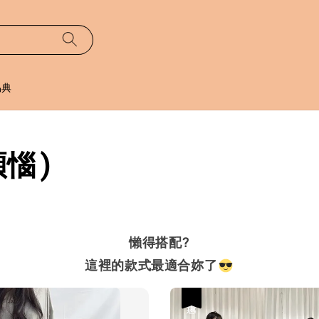
易典
煩惱)
懶得搭配?
這裡的款式最適合妳了
優惠