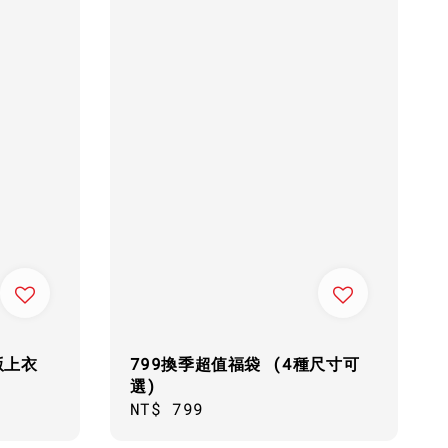
版上衣
799換季超值福袋 (4種尺寸可
選)
Regular
NT$ 799
price