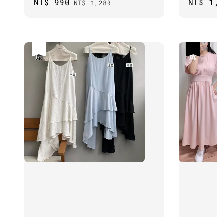
Sale
NT$ 990
Regular
Regul
NT$ 1
NT$ 1,280
price
price
price
優惠
售完
優惠