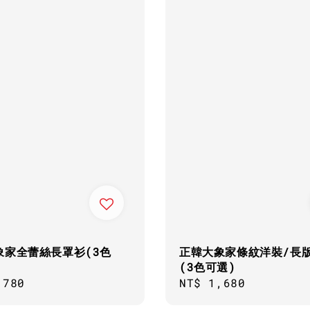
象家全蕾絲長罩衫(3色
正韓大象家條紋洋裝/長
(3色可選)
ar
,780
Regular
NT$ 1,680
price