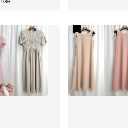
ar
,980
price
price
優惠