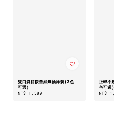
雙口袋拼接蕾絲無袖洋裝(3色
正韓不
可選)
色可選
Regular
NT$ 1,580
Regul
NT$ 1
price
price