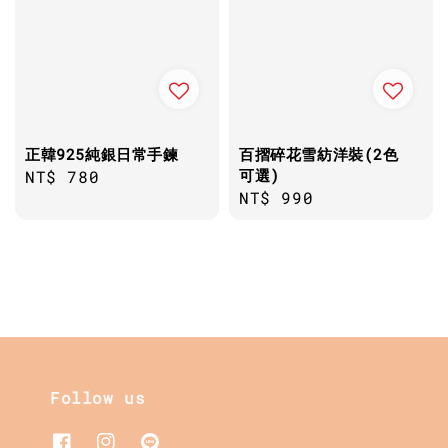
正韓925純銀日常手鍊
百摺碎花雪紡洋裝(2色
可選)
Regular
NT$ 780
Regular
NT$ 990
price
price
Follow us