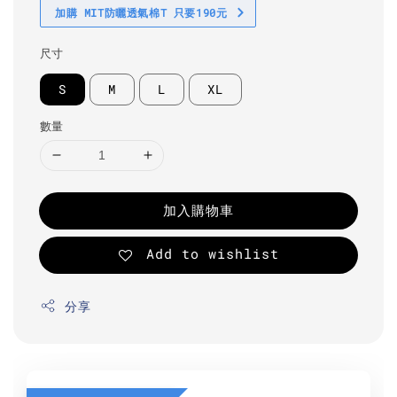
加購 MIT防曬透氣棉T 只要190元
尺寸
S
M
L
XL
數量
加入購物車
Add to wishlist
分享