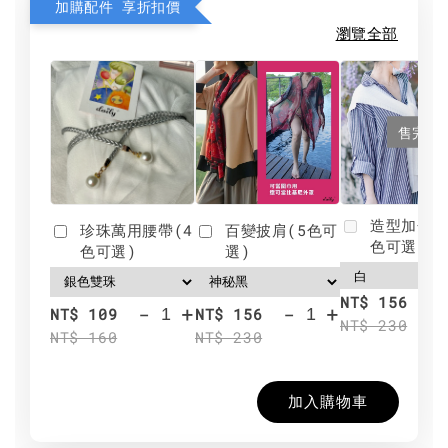
加購配件 享折扣價
瀏覽全部
售完
造型加分肩
珍珠萬用腰帶(4
百變披肩(5色可
色可選)
色可選)
選)
NT$ 156
-
+
-
+
NT$ 109
NT$ 156
NT$ 230
NT$ 160
NT$ 230
加入購物車