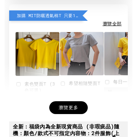
加購 MIT防曬透氣棉T 只要190元
瀏覽全部
每日一笑雙
希望相隨雙面T
素色雙面T (3
色可選)
-
NT$ 190
瀏覽更多
NT$ 450
-
+
-
+
NT$ 190
NT$ 190
NT$ 450
NT$ 450
全新：福袋內為全新現貨商品 (非瑕疵品)隨
機：顏色/款式不可指定內容物：2件服飾(上
加入購物車