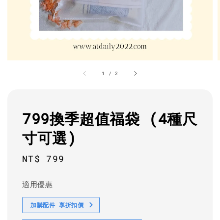
1
/
2
799換季超值福袋 (4種尺
寸可選)
Regular
NT$ 799
price
適用優惠
加購配件 享折扣價