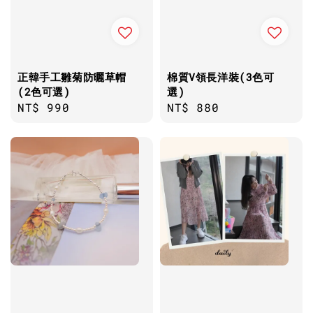
正韓手工雛菊防曬草帽
棉質V領長洋裝(3色可
(2色可選)
選)
Regular
NT$ 990
Regular
NT$ 880
price
price