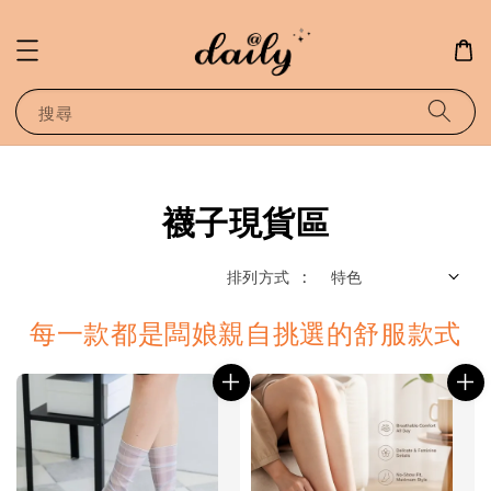
搜尋
襪子現貨區
排列方式 :
每一款都是闆娘親自挑選的舒服款式