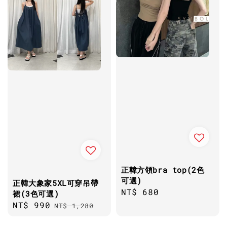
正韓方領bra top(2色
可選)
正韓大象家5XL可穿吊帶
Regular
NT$ 680
裙(3色可選)
price
Sale
NT$ 990
Regular
NT$ 1,280
price
price