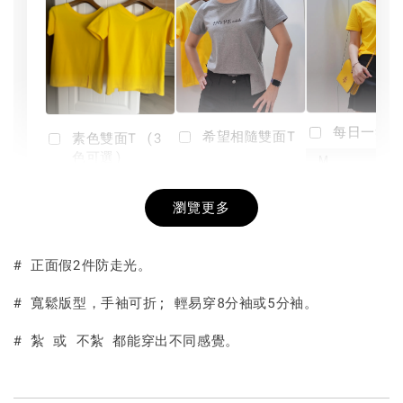
每日一笑雙
希望相隨雙面T
素色雙面T (3
色可選)
-
NT$ 190
瀏覽更多
NT$ 450
-
+
-
+
NT$ 190
NT$ 190
NT$ 450
NT$ 450
# 正面假2件防走光。
加入購物車
# 寬鬆版型，手袖可折; 輕易穿8分袖或5分袖。
# 紮 或 不紮 都能穿出不同感覺。