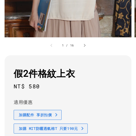
1
/
16
假2件格紋上衣
Regular
NT$ 580
price
適用優惠
加購配件 享折扣價
加購 MIT防曬透氣棉T 只要190元