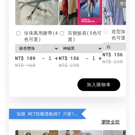
售完
造型加分肩
珍珠萬用腰帶(4
百變披肩(5色可
色可選)
色可選)
選)
NT$ 156
-
+
-
+
NT$ 109
NT$ 156
NT$ 230
NT$ 160
NT$ 230
加入購物車
加購 MIT防曬透氣棉T 只要190元
瀏覽全部