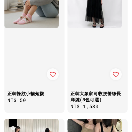
正韓條紋小貓短襪
正韓大象家可收腰蕾絲長
洋裝(3色可選)
Regular
NT$ 50
Regular
NT$ 1,580
price
price
優惠