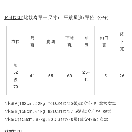
(此款為單一尺寸) - 平放量測(單位: 公分)
尺寸說明
腋
肩
下擺
袖
袖口
衣長
胸圍
下
寬
寬
長
寬
寬
前
62
25-
41
55
60
15
26
後
42
70
*小編A(162cm, 52kg, 70D/24腰/35臀)試穿心得: 非常寬鬆
*小編B(158cm, 61kg, 82D/31腰/37.5臀)試穿心得:
微
鬆
*小編C(158cm, 67kg, 80D/31腰/40臀)試穿心得:
寬
鬆
材質說明