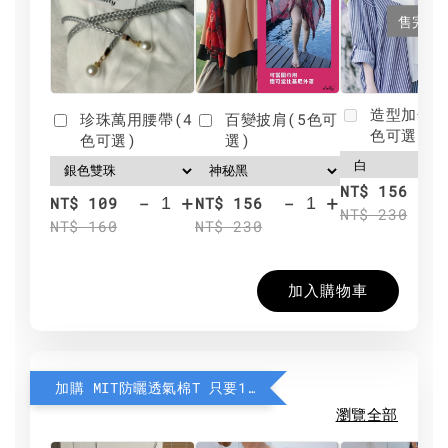
售完
造型加分肩
珍珠萬用腰帶(4
百變披肩(5色可
色可選)
色可選)
選)
NT$ 156
-
+
-
+
NT$ 109
NT$ 156
NT$ 230
NT$ 160
NT$ 230
加入購物車
加購 MIT防曬透氣棉T 只要190元
瀏覽全部