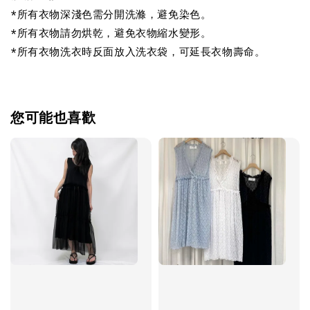
*所有衣物深淺色需分開洗滌，避免染色。
*所有衣物請勿烘乾，避免衣物縮水變形。
*所有衣物洗衣時反面放入洗衣袋，可延長衣物壽命。
您可能也喜歡