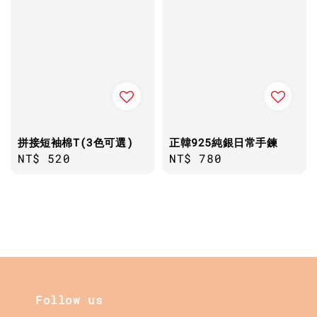
拼接短袖棉T(3色可選)
正韓925純銀日常手鍊
Regular
NT$ 520
Regular
NT$ 780
price
price
Follow us