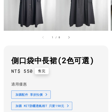
1
/
8
側口袋中長裙(2色可選)
Regular
NT$ 550
售完
price
適用優惠
加購配件 享折扣價
加購 MIT防曬透氣棉T 只要190元