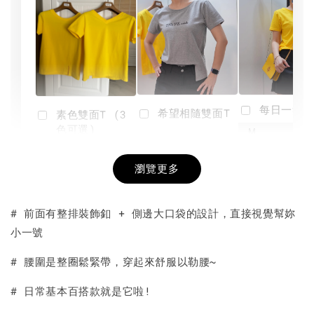
每日一笑雙
希望相隨雙面T
素色雙面T (3
色可選)
-
NT$ 190
瀏覽更多
NT$ 450
-
+
-
+
NT$ 190
NT$ 190
NT$ 450
NT$ 450
# 前面有整排裝飾釦 + 側邊大口袋的設計，直接視覺幫妳
小一號
加入購物車
# 腰圍是整圈鬆緊帶，穿起來舒服以勒腰~
# 日常基本百搭款就是它啦!