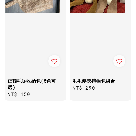
正韓毛呢收納包(5色可
毛毛髮夾禮物包組合
選)
Regular
NT$ 290
Regular
NT$ 450
price
price