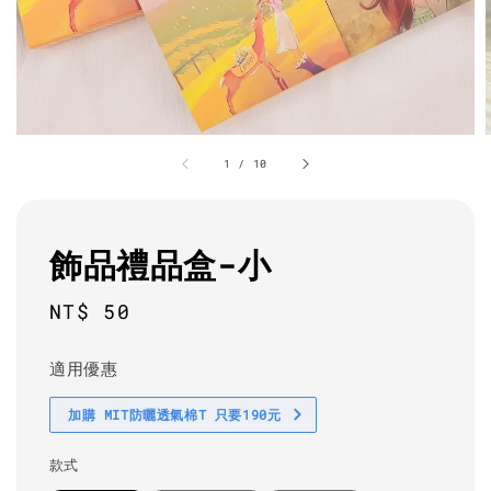
1
/
10
飾品禮品盒-小
Regular
NT$ 50
price
適用優惠
加購 MIT防曬透氣棉T 只要190元
款式