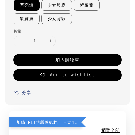
閃亮銀
少女與鹿
紫羅蘭
氣質膚
少女背影
數量
加入購物車
Add to wishlist
分享
加購 MIT防曬透氣棉T 只要190元
瀏覽全部