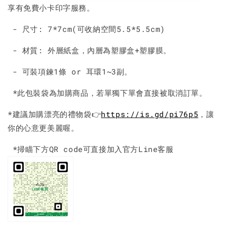
享有免費小卡印字服務。
- 尺寸: 7*7cm(可收納空間5.5*5.5cm)
- 材質: 外層紙盒，內層為塑膠盒+塑膠膜。
- 可裝項鍊1條 or 耳環1~3副。
*此包裝袋為加購商品，若單獨下單會直接被取消訂單。
*建議加購漂亮的禮物袋👉
https://is.gd/pi76p5
，讓
你的心意更美麗喔。
*掃瞄下方QR code可直接加入官方Line客服