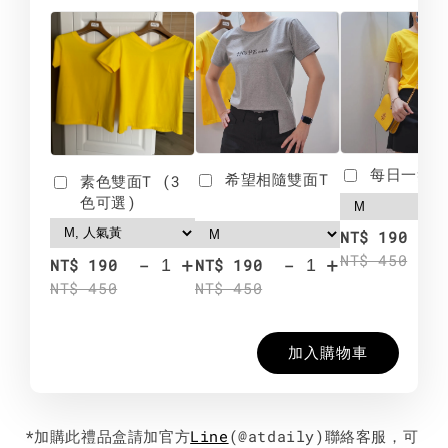
每日一笑雙
希望相隨雙面T
素色雙面T (3
色可選)
-
NT$ 190
NT$ 450
-
+
-
+
NT$ 190
NT$ 190
NT$ 450
NT$ 450
加入購物車
*加購此禮品盒請加官方
Line
(@atdaily)聯絡客服，可