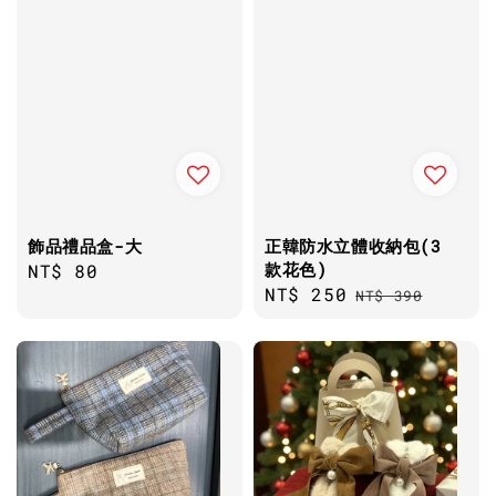
飾品禮品盒-大
正韓防水立體收納包(3
款花色)
Regular
NT$ 80
Sale
NT$ 250
Regular
price
NT$ 390
price
price