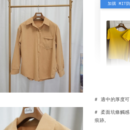
加購 MIT
素色雙
可選)
# 適中的厚度可
NT$ 190
NT$ 450
# 柔面坑條觸
痕跡。