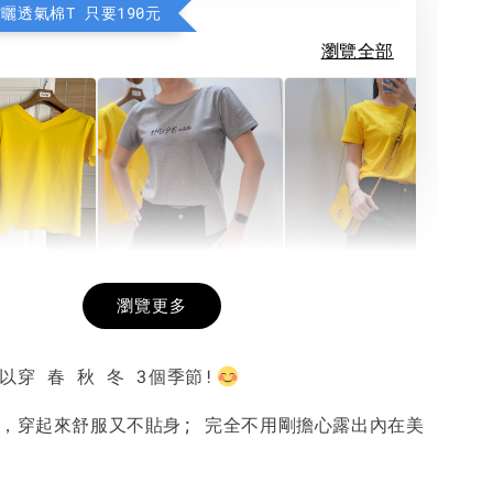
防曬透氣棉T 只要190元
瀏覽全部
希望相隨雙面T
每日一笑雙面T
面T (3色
瀏覽更多
以穿 春 秋 冬 3個季節!
-
+
-
+
-
+
NT$ 190
NT$ 190
N
NT$ 450
NT$ 450
N
感，穿起來舒服又不貼身; 完全不用剛擔心露出內在美
加入購物車