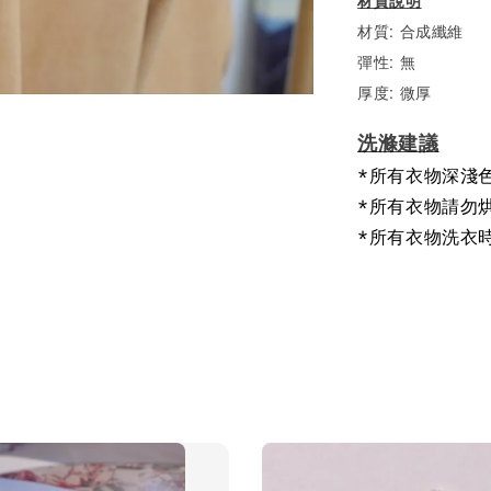
材質說明
材質: 合成纖維
彈性:
無
厚度: 微厚
洗滌建議
*所有衣物深淺
*所有衣物請勿
*所有衣物洗衣