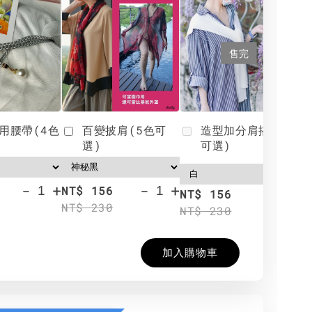
售完
用腰帶(4色
百變披肩(5色可
造型加分肩搭(4色
選)
可選)
-
+
-
+
NT$ 156
N
NT$ 156
NT$ 230
N
NT$ 230
加入購物車