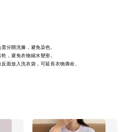
色需分開洗滌，避免染色。
烘乾，避免衣物縮水變形。
時反面放入洗衣袋，可延長衣物壽命。