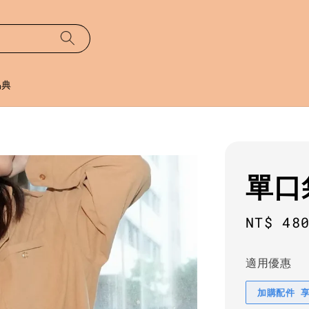
易典
單口
Sale
NT$ 48
price
適用優惠
加購配件 