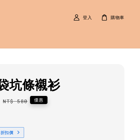
登入
購物車
袋坑條襯衫
0
Regular
優惠
NT$ 580
price
享折扣價