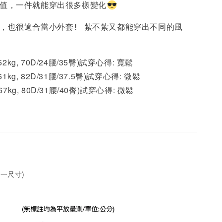
超值，一件就能穿出很多樣變化
衣，也很適合當小外套! 紮不紮又都能穿出不同的風
 52kg, 70D/24腰/35臀)試穿心得: 寬鬆
61kg, 82D/31腰/37.5臀)試穿心得: 微鬆
 67kg, 80D/31腰/40臀)試穿心得:
微鬆
一尺寸)