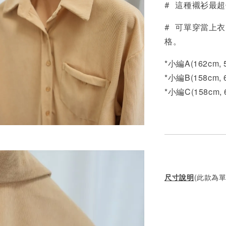
# 這種襯衫最
# 可單穿當上
格。
*小編A(162cm,
*小編B(158cm, 
*小編C(158cm,
尺寸說明
(此款為單