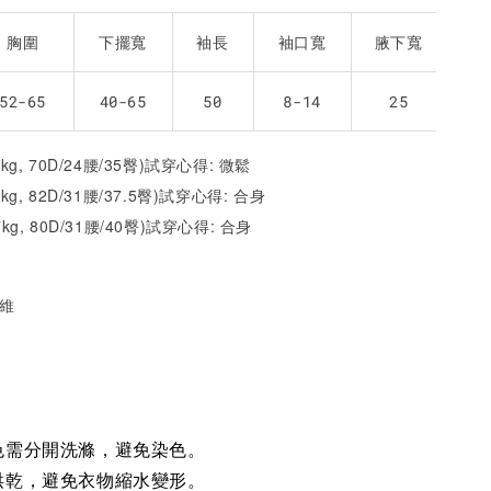
胸圍
下擺寬
袖長
袖口寬
腋下寬
52-65
40-65
50
8-14
25
2kg, 70D/24腰/35臀)試穿心得: 微鬆
1kg, 82D/31腰/37.5臀)試穿心得:
合身
7kg, 80D/31腰/40臀)試穿心得:
合身
纖維
色需分開洗滌，避免染色。
烘乾，避免衣物縮水變形。