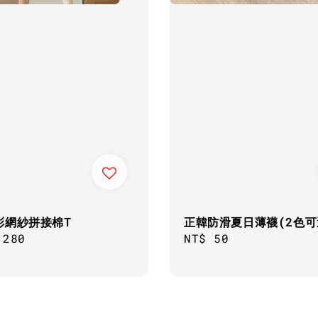
彩網紗拼接棉T
正韓防滑夏日薄襪(2色可
ar
,280
Regular
NT$ 50
price