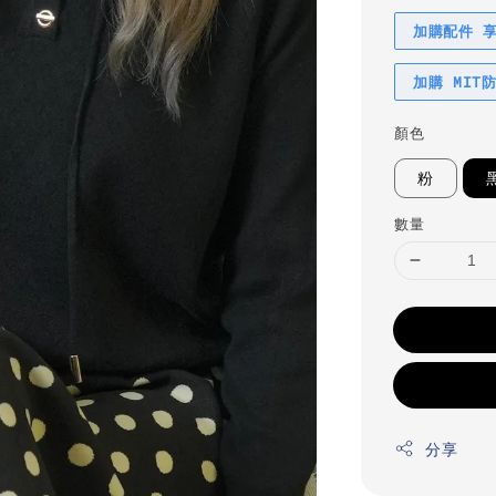
加購配件 
加購 MIT
顏色
粉
數量
分享