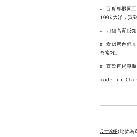
# 百貨專櫃同工
NT$ 190
1000大洋，買
NT$ 450
# 四個高質感
# 看似素色但
會複雜。
# 喜歡百貨專
made in Chi
(此款為單
尺寸說明