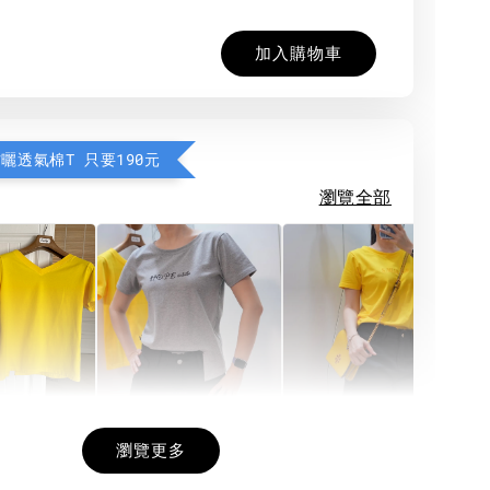
加入購物車
防曬透氣棉T 只要190元
瀏覽全部
希望相隨雙面T
每日一笑雙面T
面T (3色
瀏覽更多