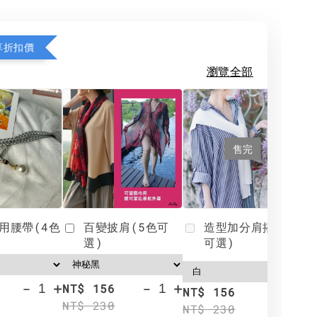
享折扣價
瀏覽全部
售完
用腰帶(4色
百變披肩(5色可
造型加分肩搭(4色
選)
可選)
-
+
-
+
NT$ 156
N
NT$ 156
NT$ 230
N
NT$ 230