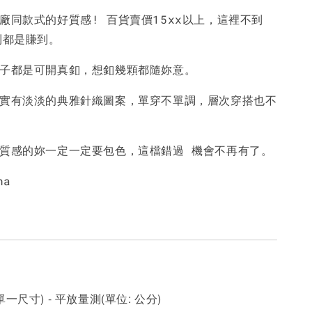
廠同款式的好質感! 百貨賣價15xx以上，這裡不到
-
+
-
+
-
+
NT$ 190
NT$ 190
N
到都是賺到。
NT$ 450
NT$ 450
N
釦子都是可開真釦，想釦幾顆都隨妳意。
加入購物車
其實有淡淡的典雅針織圖案，單穿不單調，層次穿搭也不
櫃質感的妳一定一定要包色，這檔錯過 機會不再有了。
na
一尺寸) - 平放量測(單位: 公分)