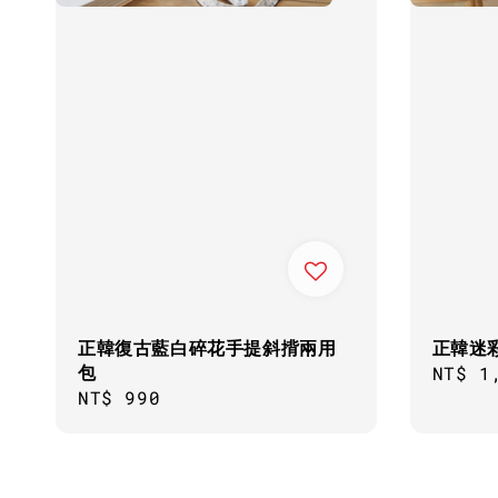
正韓復古藍白碎花手提斜揹兩用
正韓迷
包
Regul
NT$ 1
Regular
NT$ 990
price
price