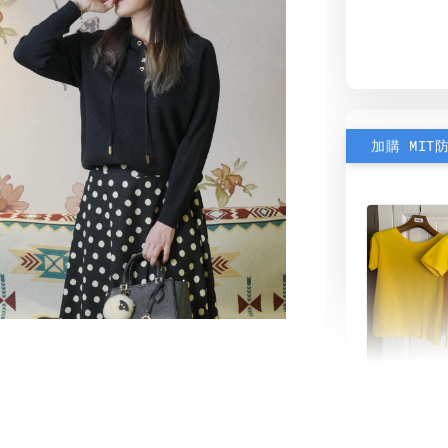
加購 MIT
素色雙
可選)