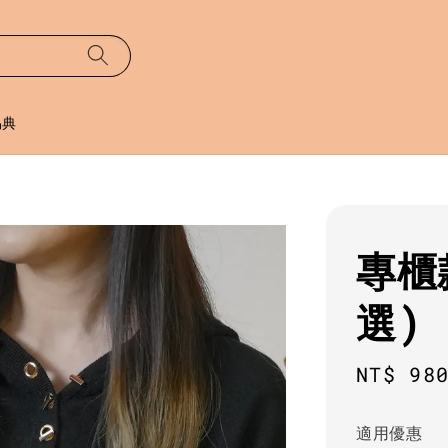
易典
專櫃
選)
Sale
NT$ 98
price
適用優惠