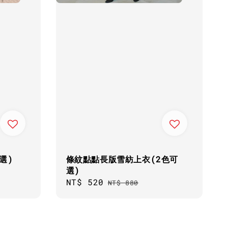
選)
條紋點點長版雪紡上衣(2色可
選)
Sale
NT$ 520
Regular
NT$ 880
price
price