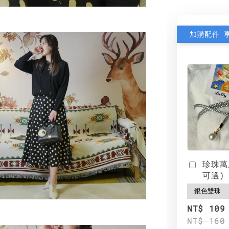
加購配件 
珍珠萬
可選)
NT$ 109
NT$ 160