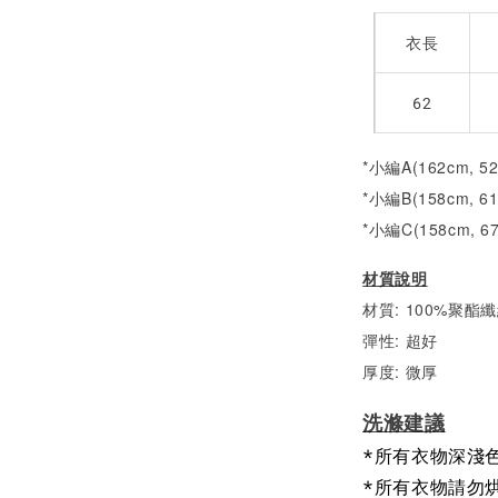
衣長
62
*小編A(162cm, 5
*小編B(158cm, 6
*小編C(158cm, 6
材質說明
材質: 100%聚酯
彈性: 超好
厚度: 微厚
洗滌建議
*所有衣物深淺
*所有衣物請勿