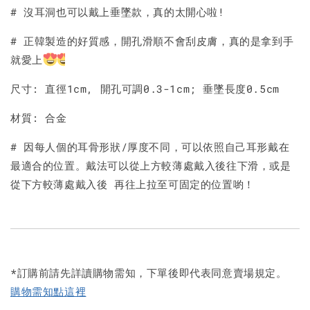
# 沒耳洞也可以戴上垂墜款，真的太開心啦!
# 正韓製造的好質感，開孔滑順不會刮皮膚，真的是拿到手
就愛上
尺寸: 直徑1cm, 開孔可調0.3-1cm; 垂墜長度0.5cm
材質: 合金
# 因每人個的耳骨形狀/厚度不同，可以依照自己耳形戴在
最適合的位置。戴法可以從上方較薄處戴入後往下滑，或是
從下方較薄處戴入後 再往上拉至可固定的位置喲！
*訂購前請先詳讀購物需知，下單後即代表同意賣場規定。
購物需知點這裡