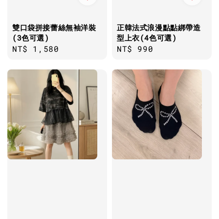
雙口袋拼接蕾絲無袖洋裝
正韓法式浪漫點點綁帶造
(3色可選)
型上衣(4色可選)
Regular
NT$ 1,580
Regular
NT$ 990
price
price