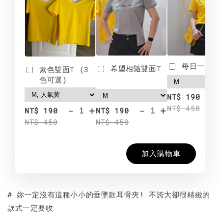
每日一笑雙
希望相隨雙面T
素色雙面T (3
色可選)
-
NT$ 190
NT$ 450
-
+
-
+
NT$ 190
NT$ 190
NT$ 450
NT$ 450
加入購物車
# 妳一定沒有這種小小的垂墜款耳骨夾! 不誇大卻很精緻的
款式一定要收