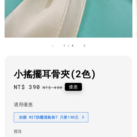
1
/
4
小搖擺耳骨夾(2色)
Sale
NT$ 390
Regular
優惠
NT$ 480
price
price
適用優惠
加購 MIT防曬透氣棉T 只要190元
貨況