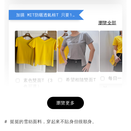
加購 MIT防曬透氣棉T 只要190元
瀏覽全部
每日一笑雙
希望相隨雙面T
素色雙面T (3
色可選)
-
NT$ 190
瀏覽更多
NT$ 450
-
+
-
+
NT$ 190
NT$ 190
NT$ 450
NT$ 450
# 挺挺的雪紡面料，穿起來不貼身但很順身。
加入購物車