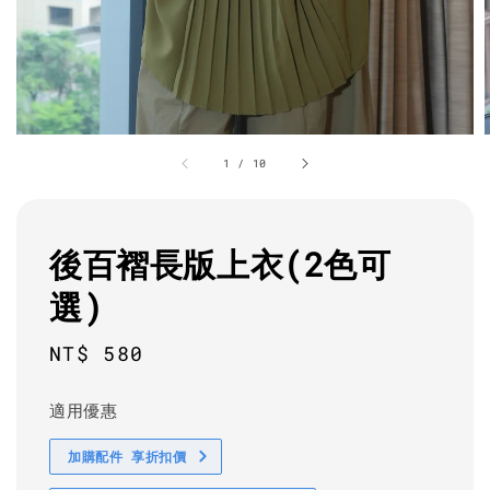
1
/
10
後百褶長版上衣(2色可
選)
Regular
NT$ 580
price
適用優惠
加購配件 享折扣價