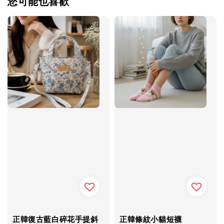
您可能也喜歡
正韓復古藍白碎花手提斜
正韓條紋小貓短襪