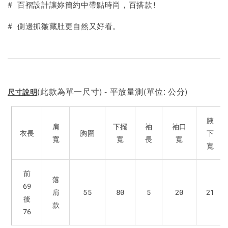
# 百褶設計讓妳簡約中帶點時尚，百搭款!
# 側邊抓皺藏肚更自然又好看。
(此款為單一尺寸) - 平放量測(單位: 公分)
尺寸說明
腋
肩
下擺
袖
袖口
衣長
胸圍
下
寬
寬
長
寬
寬
前
落
69
肩
55
80
5
20
21
後
款
76