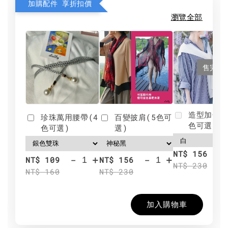
加購配件 享折扣價
瀏覽全部
售完
造型加分肩
珍珠萬用腰帶(4
百變披肩(5色可
色可選)
色可選)
選)
NT$ 156
-
+
-
+
NT$ 109
NT$ 156
NT$ 230
NT$ 160
NT$ 230
加入購物車