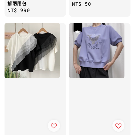
揹兩用包
Regular
NT$ 50
Regular
NT$ 990
price
price
優惠