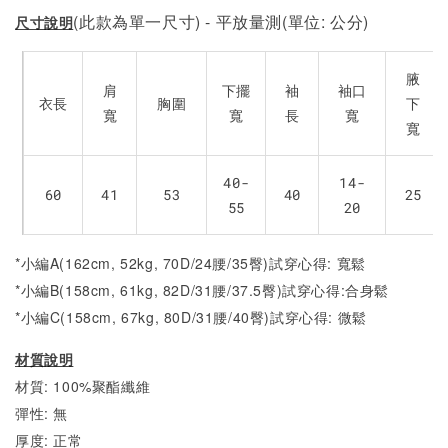
(此款為單一尺寸) - 平放量測(單位: 公分)
尺寸說明
腋
肩
下擺
袖
袖口
衣長
胸圍
下
寬
寬
長
寬
寬
40-
14-
60
41
53
40
25
55
20
*小編A(162cm, 52kg, 70D/24腰/35臀)試穿心得: 寬鬆
*小編B(158cm, 61kg, 82D/31腰/37.5臀)試穿心得:合身
鬆
*小編C(158cm, 67kg, 80D/31腰/40臀)試穿心得:
微
鬆
材質說明
材質: 100%聚酯纖維
彈性: 無
厚度: 正常