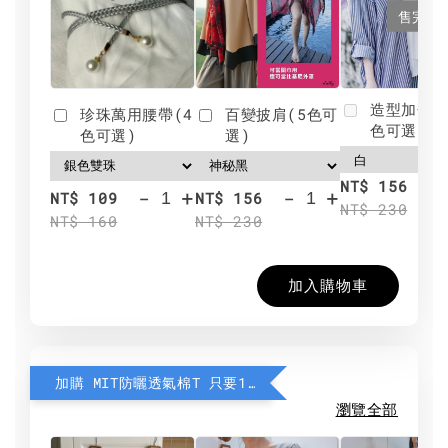
售完
造型加分肩
珍珠萬用腰帶(4
百變披肩(5色可
色可選)
色可選)
選)
NT$ 156
-
+
-
+
NT$ 109
NT$ 156
NT$ 230
NT$ 160
NT$ 230
加入購物車
加購 MIT防曬透氣棉T 只要190元
瀏覽全部