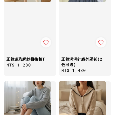
正韓迷彩網紗拼接棉T
正韓洞洞針織外罩衫(2
色可選)
Regular
NT$ 1,280
Regular
NT$ 1,480
price
price