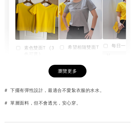
每日一笑雙
希望相隨雙面T
素色雙面T (3
色可選)
-
NT$ 190
瀏覽更多
NT$ 450
-
+
-
+
NT$ 190
NT$ 190
NT$ 450
NT$ 450
# 下擺有彈性設計，最適合不愛紮衣服的水水。
加入購物車
# 單層面料，但不會透光，安心穿。