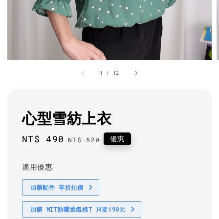
1
/
12
心型雪紡上衣
Sale
NT$ 490
Regular
優惠
NT$ 520
price
price
適用優惠
加購配件 享折扣價
加購 MIT防曬透氣棉T 只要190元