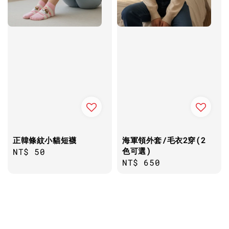
正韓條紋小貓短襪
海軍領外套/毛衣2穿(2
色可選)
Regular
NT$ 50
Regular
NT$ 650
price
price