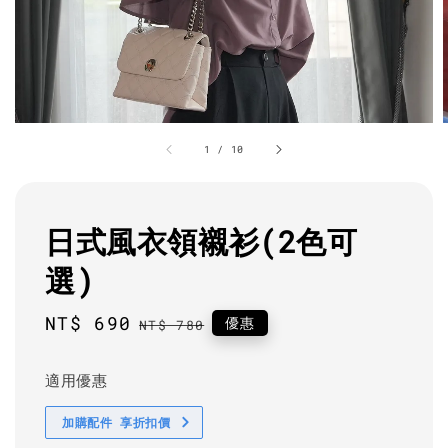
1
/
10
日式風衣領襯衫(2色可
選)
Sale
NT$ 690
Regular
優惠
NT$ 780
price
price
適用優惠
加購配件 享折扣價