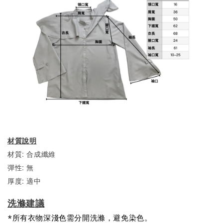
材質說明
材質: 合成纖維
彈性: 無
厚度: 適中
洗滌建議
*所有衣物深淺色需分開洗滌，避免染色。