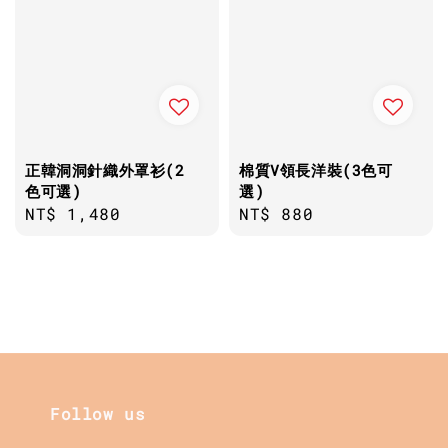
正韓洞洞針織外罩衫(2
棉質V領長洋裝(3色可
色可選)
選)
Regular
NT$ 1,480
Regular
NT$ 880
price
price
Follow us