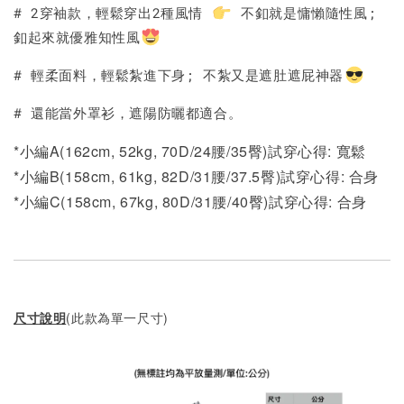
加入購物車
# 2穿袖款，輕鬆穿出2種風情
不釦就是慵懶隨性風;
釦起來就優雅知性風
# 輕柔面料，輕鬆紮進下身; 不紮又是遮肚遮屁神器
# 還能當外罩衫，遮陽防曬都適合。
*小編A(162cm, 52kg, 70D/24腰/35臀)試穿心得: 寬鬆
*小編B(158cm, 61kg, 82D/31腰/37.5臀)試穿心得:
合身
*小編C(158cm, 67kg, 80D/31腰/40臀)試穿心得: 合身
尺寸說明
(此款為單一尺寸)