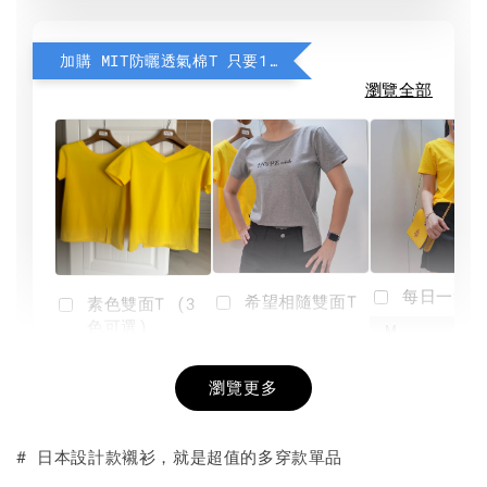
加購 MIT防曬透氣棉T 只要190元
瀏覽全部
每日一笑雙
希望相隨雙面T
素色雙面T (3
色可選)
-
NT$ 190
瀏覽更多
NT$ 450
-
+
-
+
NT$ 190
NT$ 190
NT$ 450
NT$ 450
# 日本設計款襯衫，就是超值的多穿款單品