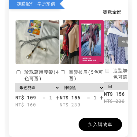
加購配件 享折扣價
瀏覽全部
售完
造型加分肩
珍珠萬用腰帶(4
百變披肩(5色可
色可選)
色可選)
選)
NT$ 156
-
+
-
+
NT$ 109
NT$ 156
NT$ 230
NT$ 160
NT$ 230
加入購物車