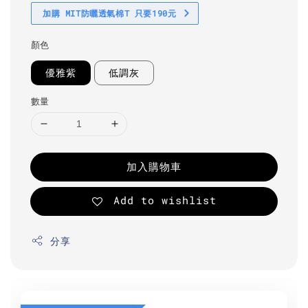
加購 MIT防曬透氣棉T 只要190元
顏色
優雅紫
低調灰
數量
加入購物車
Add to wishlist
分享