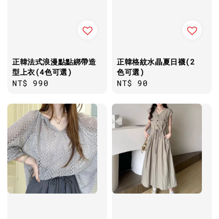
正韓法式浪漫點點綁帶造
正韓格紋水晶夏日襪(2
型上衣(4色可選)
色可選)
Regular
NT$ 990
Regular
NT$ 90
price
price