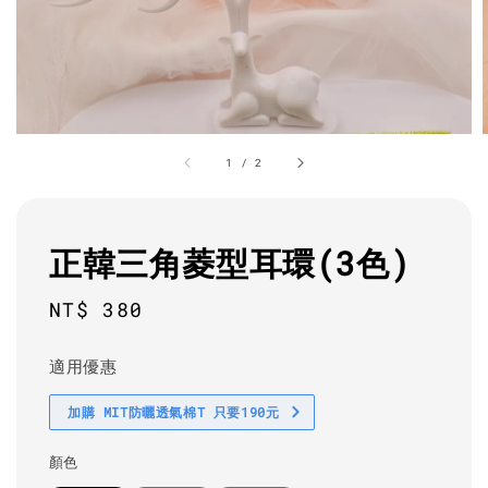
1
/
2
正韓三角菱型耳環(3色)
Regular
NT$ 380
price
適用優惠
加購 MIT防曬透氣棉T 只要190元
顏色