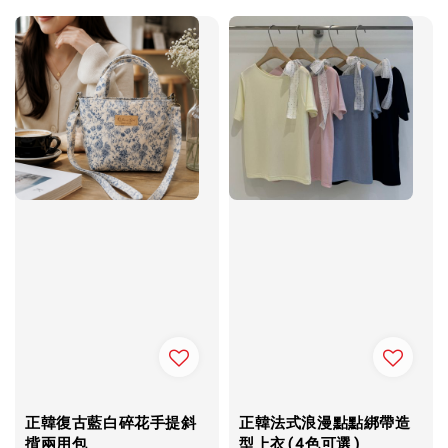
正韓復古藍白碎花手提斜
正韓法式浪漫點點綁帶造
揹兩用包
型上衣(4色可選)