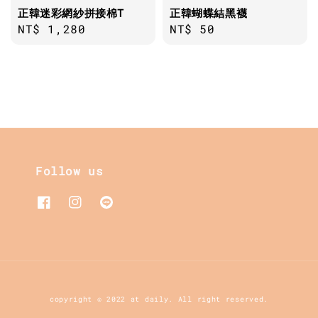
正韓迷彩網紗拼接棉T
正韓蝴蝶結黑襪
Regular
NT$ 1,280
Regular
NT$ 50
price
price
Follow us
copyright © 2022 at daily. All right reserved.