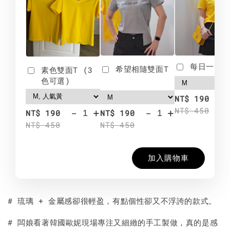
每日一笑雙
希望相隨雙面T
素色雙面T (3
色可選)
-
NT$ 190
NT$ 450
-
+
-
+
NT$ 190
NT$ 190
NT$ 450
NT$ 450
加入購物車
# 琉璃 + 金屬感卻很輕盈，有點個性卻又不浮誇的款式。
# 闆娘看著韓國歐妮現場專注又細緻的手工製做，真的是感