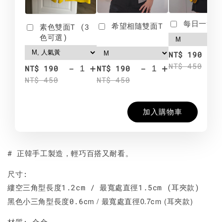
每日一笑雙
希望相隨雙面T
素色雙面T (3
色可選)
-
NT$ 190
NT$ 450
-
+
-
+
NT$ 190
NT$ 190
NT$ 450
NT$ 450
加入購物車
# 正韓手工製造，輕巧百搭又耐看。
尺寸:
縷空三角型長度1.2cm / 最寬處直徑1.5cm (耳夾款)
cm / 最寬處直徑0.7cm (耳夾款)
黑色小三角型長度0.6
材質: 合金