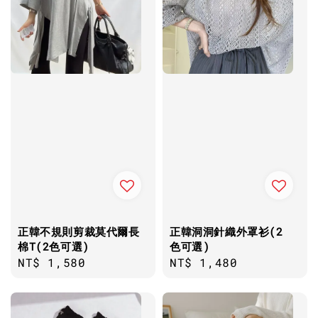
正韓不規則剪裁莫代爾長
正韓洞洞針織外罩衫(2
棉T(2色可選)
色可選)
Regular
NT$ 1,580
Regular
NT$ 1,480
price
price