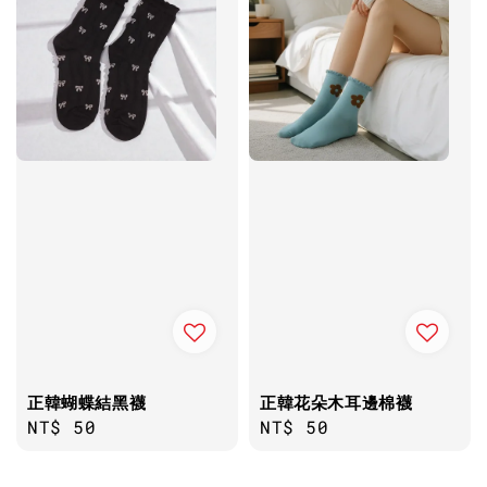
正韓蝴蝶結黑襪
正韓花朵木耳邊棉襪
Regular
NT$ 50
Regular
NT$ 50
price
price