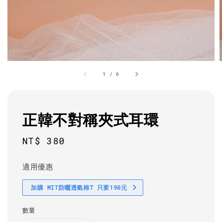
1
/
6
正韓不對稱夾式耳環
Regular
NT$ 380
price
適用優惠
加購 MIT防曬透氣棉T 只要190元
數量