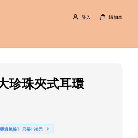
登入
購物車
大珍珠夾式耳環
r
0
防曬透氣棉T 只要190元