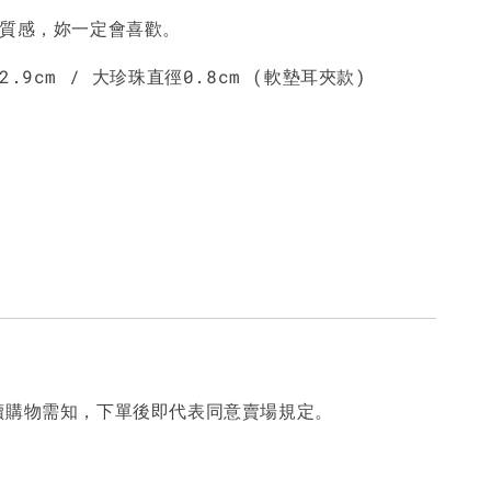
好質感，妳一定會喜歡。
.9cm / 大珍珠直徑0.8cm (軟墊耳夾款)
讀購物需知，下單後即代表同意賣場規定。