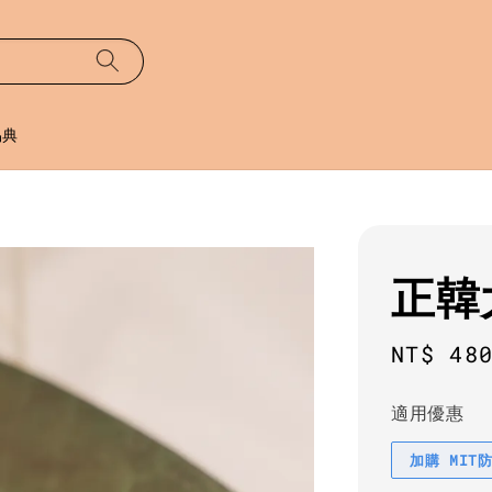
易典
正韓
Regula
NT$ 48
price
適用優惠
加購 MIT