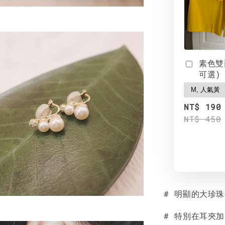
素色雙
可選)
NT$ 190
NT$ 450
# 明顯的大珍
# 特別在耳夾