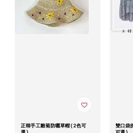
正韓手工雛菊防曬草帽(2色可
雙口袋
選)
可選)