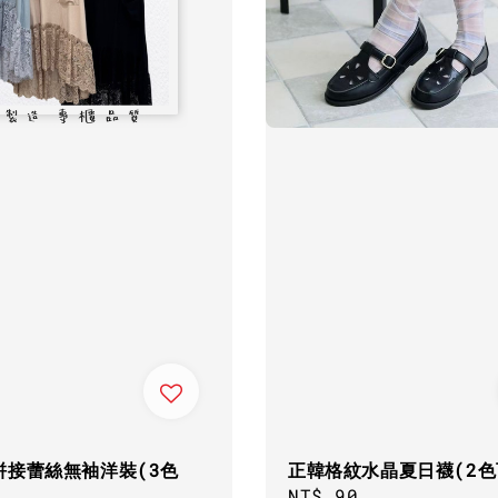
拼接蕾絲無袖洋裝(3色
正韓格紋水晶夏日襪(2色
Regular
NT$ 90