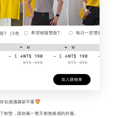
希望相隨雙面T
每日一笑雙面T
面T (3色
-
+
-
+
-
+
NT$ 190
NT$ 190
N
NT$ 450
NT$ 450
N
加入購物車
珠存在感滿滿卻不重
加了軟墊，讓妳戴一整天都無痛感的舒服。