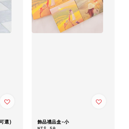
可選)
飾品禮品盒-小
Regular
NT$ 50