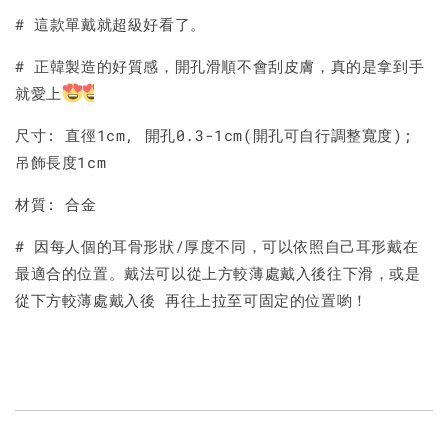
# 這款單戴就超級好看了。
# 正韓製造的好質感，開孔滑順不會刮皮膚，真的是拿到手
就愛上
尺寸: 直徑1cm, 開孔0.3-1cm(開孔可自行調整寬度);
吊飾長度1cm
材質: 合金
# 因每人個的耳骨形狀/厚度不同，可以依照自己耳形戴在
最適合的位置。戴法可以從上方較薄處戴入後往下滑，或是
從下方較薄處戴入後 再往上拉至可固定的位置喲！