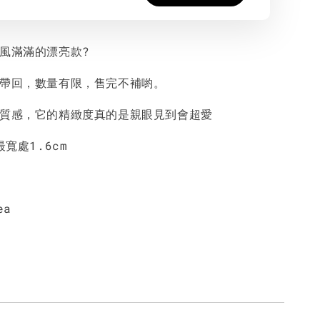
香風滿滿的漂亮款?
國帶回，數量有限，售完不補喲。
好質感，它的精緻度真的是親眼見到會超愛
最寬處1.6cm
ea