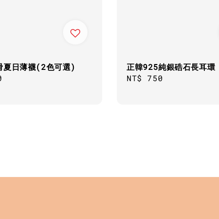
滑夏日薄襪(2色可選)
正韓925純銀硞石長耳環
ar
0
Regular
NT$ 750
price