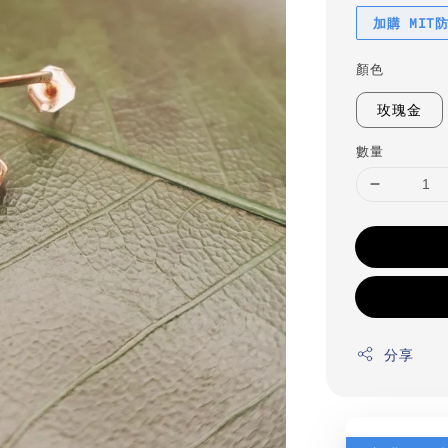
加購 MIT
顏色
玫瑰金
數量
分享