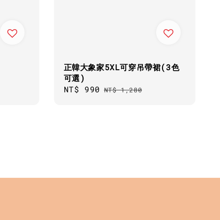
正韓大象家5XL可穿吊帶裙(3色
可選)
Sale
NT$ 990
Regular
NT$ 1,280
price
price