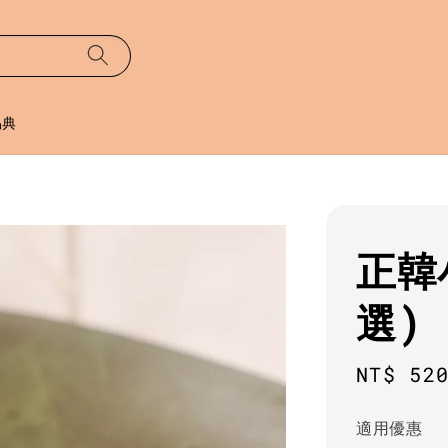
易典
正韓
選)
Regula
NT$ 52
price
適用優惠