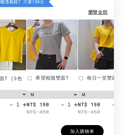
防曬透氣棉T 只要190元
瀏覽全部
希望相隨雙面T
每日一笑雙面T
面T (3色
-
+
-
+
-
+
NT$ 190
NT$ 190
N
NT$ 450
NT$ 450
N
加入購物車