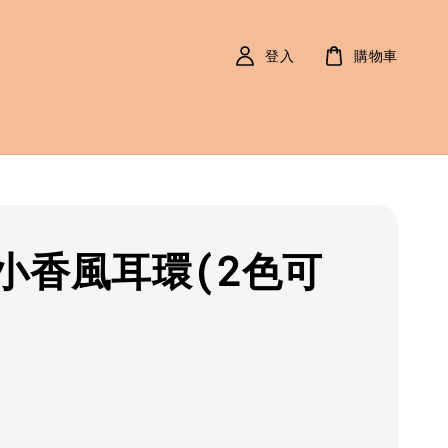
登入
購物車
小香風耳環(2色可
r
0