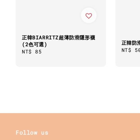
正韓BIARRITZ超薄防滑隱形襪
正韓防
(2色可選)
Regul
NT$ 5
Regular
NT$ 85
price
price
Follow us