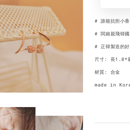
# 誰能抗拒小
# 闆娘親飛韓
# 正韓製造的
尺寸: 長1.8*
材質: 合金
made in Kor