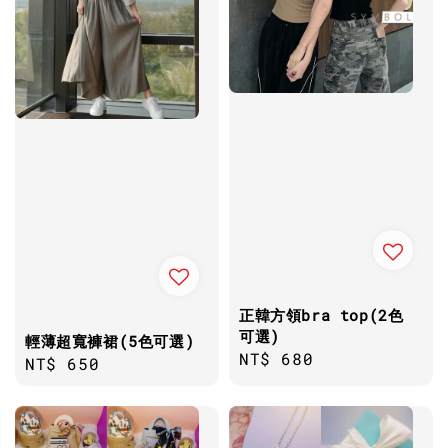
正韓方領bra top(2色
可選)
輕薄超寬褲裙(5色可選)
Regular
NT$ 680
Regular
NT$ 650
price
price