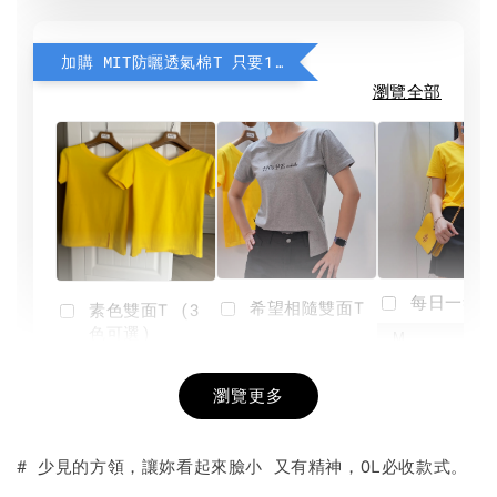
加購 MIT防曬透氣棉T 只要190元
瀏覽全部
每日一笑雙
希望相隨雙面T
素色雙面T (3
色可選)
-
NT$ 190
瀏覽更多
NT$ 450
-
+
-
+
NT$ 190
NT$ 190
NT$ 450
NT$ 450
# 少見的方領，讓妳看起來臉小 又有精神，OL必收款式。