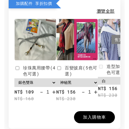
加購配件 享折扣價
瀏覽全部
售完
造型加分肩
珍珠萬用腰帶(4
百變披肩(5色可
色可選)
色可選)
選)
NT$ 156
-
+
-
+
NT$ 109
NT$ 156
NT$ 230
NT$ 160
NT$ 230
加入購物車