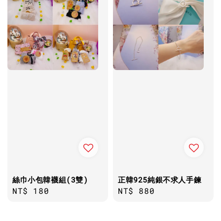
絲巾小包韓襪組(3雙)
正韓925純銀不求人手鍊
Regular
NT$ 180
Regular
NT$ 880
price
price