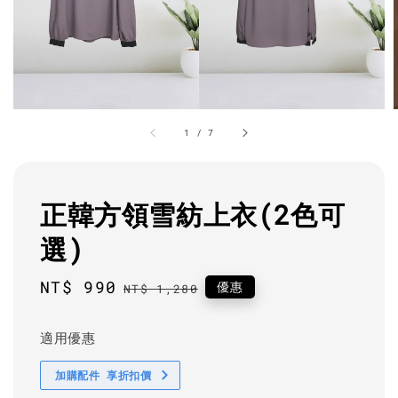
1
/
7
正韓方領雪紡上衣(2色可
選)
Sale
NT$ 990
Regular
優惠
NT$ 1,280
price
price
適用優惠
加購配件 享折扣價