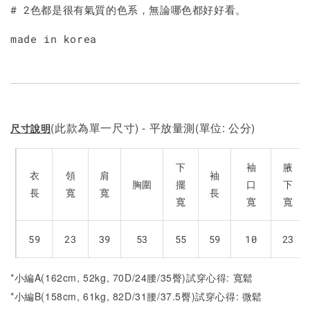
加入購物車
# 2色都是很有氣質的色系，無論哪色都好好看。
made in korea
(此款為單一尺寸) - 平放量測(單位: 公分)
尺寸說明
下
袖
腋
衣
領
肩
袖
胸圍
擺
口
下
長
寬
寬
長
寬
寬
寬
59
23
39
53
55
59
10
23
*小編A(162cm, 52kg, 70D/24腰/35臀)試穿心得: 寬鬆
*小編B(158cm, 61kg, 82D/31腰/37.5臀)試穿心得:
微
鬆