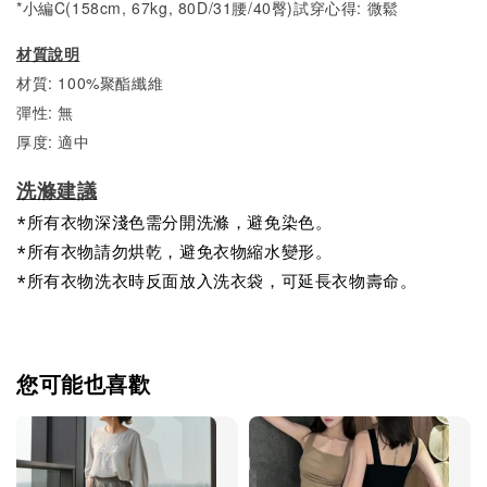
*小編C(158cm, 67kg, 80D/31腰/40臀)試穿心得:
微
鬆
材質說明
材質: 100%聚酯纖維
彈性: 無
厚度: 適中
洗滌建議
*所有衣物深淺色需分開洗滌，避免染色。
*所有衣物請勿烘乾，避免衣物縮水變形。
*所有衣物洗衣時反面放入洗衣袋，可延長衣物壽命。
您可能也喜歡