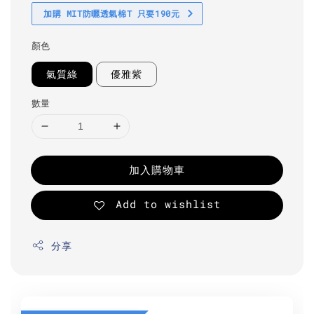
加購 MIT防曬透氣棉T 只要190元
顏色
氣質綠
優雅紫
數量
加入購物車
Add to wishlist
分享