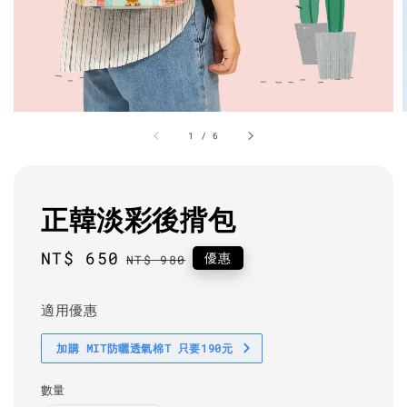
1
/
6
正韓淡彩後揹包
Sale
NT$ 650
Regular
優惠
NT$ 980
price
price
適用優惠
加購 MIT防曬透氣棉T 只要190元
數量