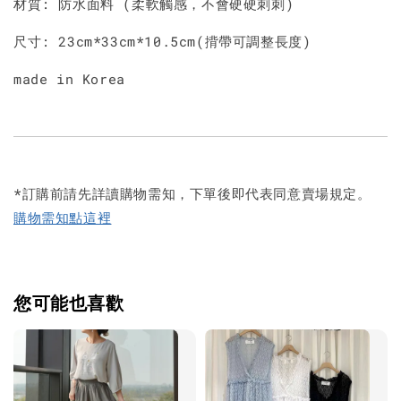
材質: 防水面料 (柔軟觸感，不會硬硬刺刺)
尺寸: 23cm*33cm*10.5cm(揹帶可調整長度)
made in Korea
*訂購前請先詳讀購物需知，下單後即代表同意賣場規定。
購物需知點這裡
您可能也喜歡