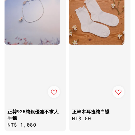
正韓925純銀優雅不求人
正韓木耳邊純白襪
手鍊
Regular
NT$ 50
Regular
NT$ 1,080
price
price