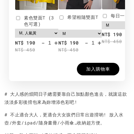
每日一笑雙
希望相隨雙面T
素色雙面T (3
色可選)
-
NT$ 190
NT$ 450
-
+
-
+
NT$ 190
NT$ 190
NT$ 450
NT$ 450
加入購物車
# 大人感的煩悶日子總需要靠自己加點顏色進去，就讓這款
淡淡多彩後揹包來為妳增添色彩吧!
# 不止適合大人，更適合大女孩們日常出遊揹喲! 放入水
壺/外套/ipad/隨身畫冊/小雨傘…收納超方便。