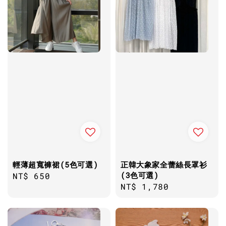
輕薄超寬褲裙(5色可選)
正韓大象家全蕾絲長罩衫
(3色可選)
Regular
NT$ 650
Regular
NT$ 1,780
price
price