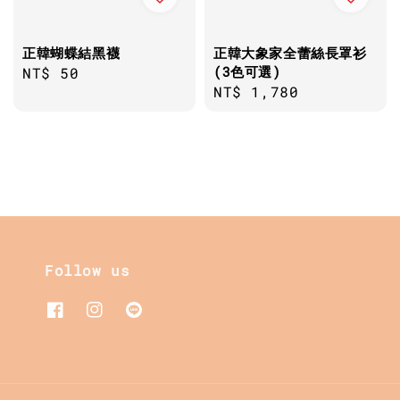
正韓蝴蝶結黑襪
正韓大象家全蕾絲長罩衫
(3色可選)
Regular
NT$ 50
Regular
NT$ 1,780
price
price
Follow us