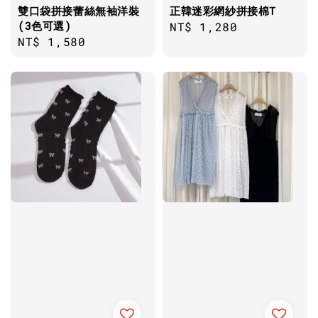
雙口袋拼接蕾絲無袖洋裝
正韓迷彩網紗拼接棉T
(3色可選)
Regular
NT$ 1,280
Regular
NT$ 1,580
price
price