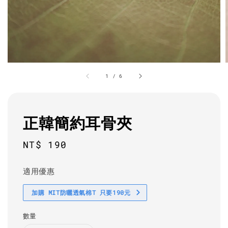
1
/
6
正韓簡約耳骨夾
Regular
NT$ 190
price
適用優惠
加購 MIT防曬透氣棉T 只要190元
數量