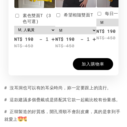
每日一笑雙
希望相隨雙面T
素色雙面T (3
色可選)
-
NT$ 190
NT$ 450
-
+
-
+
NT$ 190
NT$ 190
NT$ 450
NT$ 450
加入購物車
# 沒耳洞也可以有的耳朵時尚，妳一定要跟上的流行。
# 這款建議多個疊戴或是搭配其它款一起戴比較有份量感。
# 正韓製造的好質感，開孔滑順不會刮皮膚，真的是拿到手
就愛上