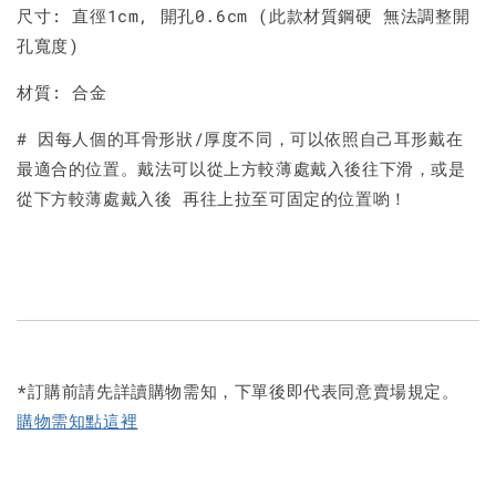
尺寸: 直徑1cm, 開孔0.6cm (此款材質鋼硬 無法調整開
孔寬度)
材質: 合金
# 因每人個的耳骨形狀/厚度不同，可以依照自己耳形戴在
最適合的位置。戴法可以從上方較薄處戴入後往下滑，或是
從下方較薄處戴入後 再往上拉至可固定的位置喲！
*訂購前請先詳讀購物需知，下單後即代表同意賣場規定。
購物需知點這裡