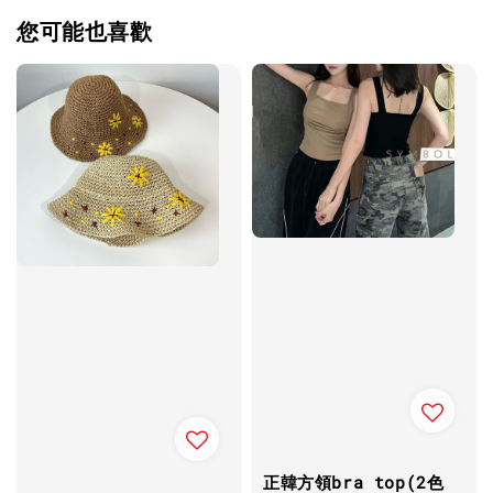
您可能也喜歡
正韓方領bra top(2色