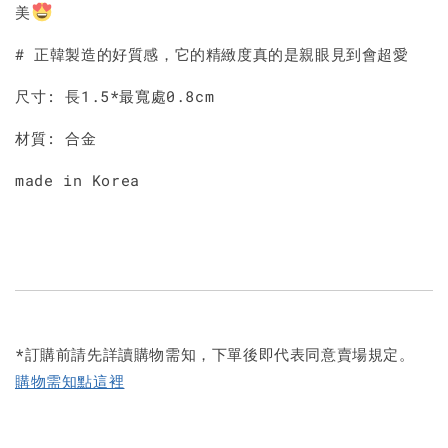
美
# 正韓製造的好質感，它的精緻度真的是親眼見到會超愛
尺寸: 長1.5*最寬處0.8cm
材質: 合金
made in Korea
*訂購前請先詳讀購物需知，下單後即代表同意賣場規定。
購物需知點這裡