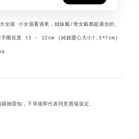
的大女孩 小女孩看過來，姐妹戴/母女戴都超適合的。
手圈長度 13 - 22cm (純銀愛心大小1.3*1cm)
ea
讀購物需知，下單後即代表同意賣場規定。