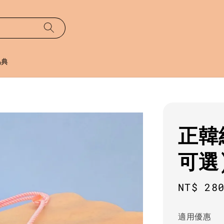
易典
正韓
可選
Sale
NT$ 28
price
適用優惠