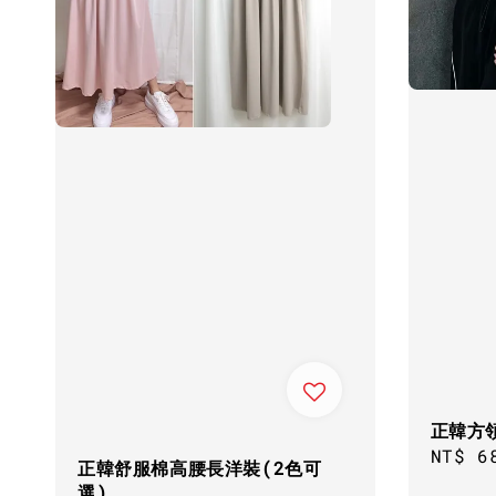
正韓方領
Regul
NT$ 6
正韓舒服棉高腰長洋裝(2色可
price
選)