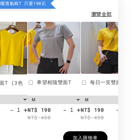
防曬透氣棉T 只要190元
瀏覽全部
希望相隨雙面T
每日一笑雙面T
面T (3色
-
+
-
+
-
+
NT$ 190
NT$ 190
N
NT$ 450
NT$ 450
N
加入購物車