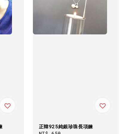
鍊
正韓925純銀珍珠長項鍊
Regular
NT$ 650