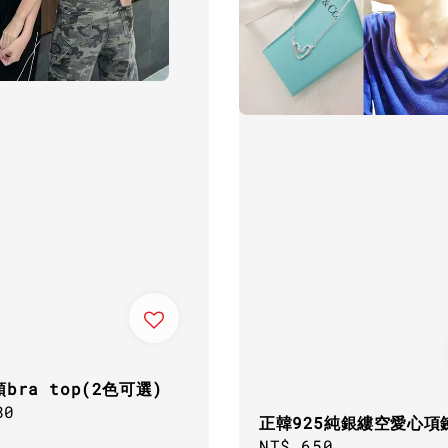
bra top(2色可選)
ar
80
正韓925純銀縷空愛心項
Regular
NT$ 650