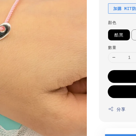
加購 MIT
顏色
酷黑
數量
分享