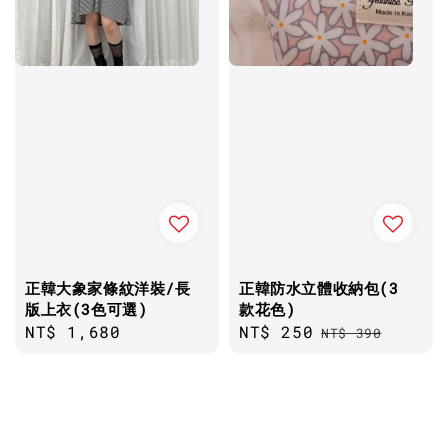
正韓大象家條紋洋裝/長
正韓防水立體收納包(3
版上衣(3色可選)
款花色)
Regular
NT$ 1,680
Sale
NT$ 250
Regular
NT$ 390
price
price
price