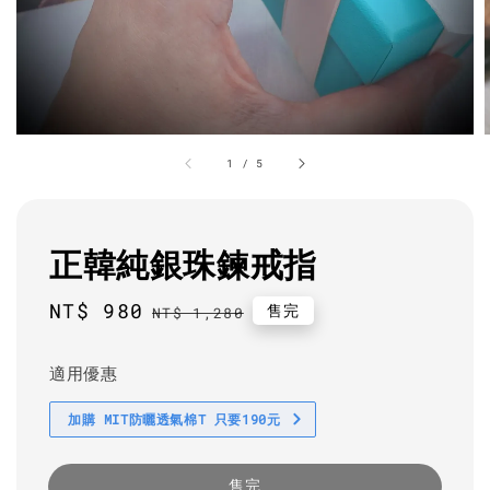
1
/
5
正韓純銀珠鍊戒指
Sale
NT$ 980
Regular
售完
NT$ 1,280
price
price
適用優惠
加購 MIT防曬透氣棉T 只要190元
售完