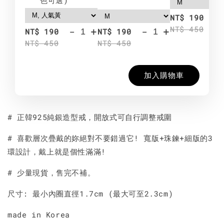
-
NT$ 190
NT$ 450
-
+
-
+
NT$ 190
NT$ 190
NT$ 450
NT$ 450
加入購物車
# 正韓925純銀造型戒，開放式可自行調整戒圍
# 喜歡層次疊戴的妳絕對不要錯過它! 寬版+珠鍊+細版的3
環設計，戴上就是個性滿滿!
# 少量現貨，售完不補。
尺寸: 最小內圈直徑1.7cm (最大可至2.3cm)
made in Korea