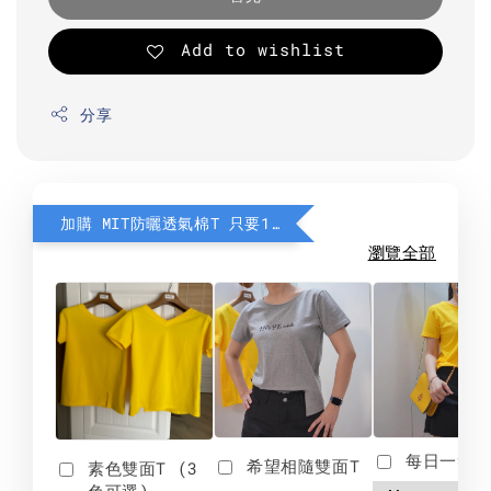
Add to wishlist
分享
加購 MIT防曬透氣棉T 只要190元
瀏覽全部
每日一笑雙
希望相隨雙面T
素色雙面T (3
色可選)