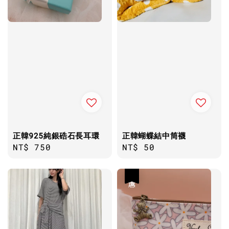
正韓925純銀硞石長耳環
正韓蝴蝶結中筒襪
Regular
NT$ 750
Regular
NT$ 50
price
price
優惠