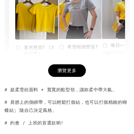
每日一笑雙
希望相隨雙面T
素色雙面T (3
色可選)
-
NT$ 190
瀏覽更多
NT$ 450
-
+
-
+
NT$ 190
NT$ 190
NT$ 450
NT$ 450
# 超柔雪紡面料 + 寬寬的船型領，讓妳柔中帶大氣。
加入購物車
# 肩膀上的側綁帶，可以輕鬆打個結，也可以打個精緻的蝴
蝶結; 隨自己決定風格。
# 約會 / 上班的首選款喲!