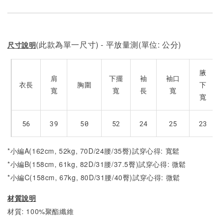
(此款為單一尺寸) - 平放量測(單位: 公分)
尺寸說明
腋
肩
下擺
袖
袖口
衣長
胸圍
下
寬
寬
長
寬
寬
56
39
50
52
24
25
23
*小編A(162cm, 52kg, 70D/24腰/35臀)試穿心得: 寬鬆
*小編B(158cm, 61kg, 82D/31腰/37.5臀)試穿心得:
微
鬆
*小編C(158cm, 67kg, 80D/31腰/40臀)試穿心得:
微
鬆
材質說明
材質: 100%聚酯纖維