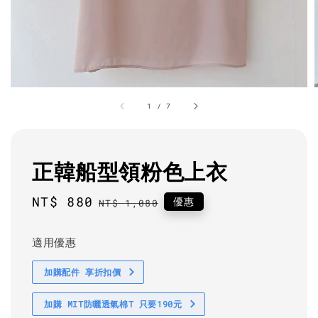
1
/
7
正韓船型領粉色上衣
Sale
NT$ 880
Regular
優惠
NT$ 1,080
price
price
適用優惠
加購配件 享折扣價
加購 MIT防曬透氣棉T 只要190元