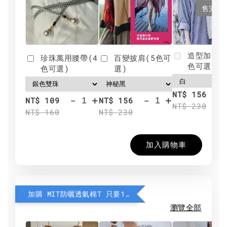
售完
造型加分肩
珍珠萬用腰帶(4
百變披肩(5色可
色可選)
色可選)
選)
NT$ 156
-
+
-
+
NT$ 109
NT$ 156
NT$ 230
NT$ 160
NT$ 230
加入購物車
加購 MIT防曬透氣棉T 只要190元
瀏覽全部