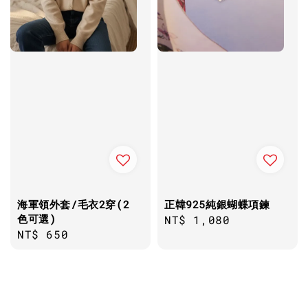
海軍領外套/毛衣2穿(2
正韓925純銀蝴蝶項鍊
色可選)
Regular
NT$ 1,080
Regular
NT$ 650
price
price