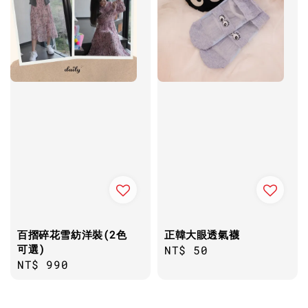
百摺碎花雪紡洋裝(2色
正韓大眼透氣襪
可選)
Regular
NT$ 50
Regular
NT$ 990
price
price