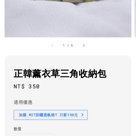
1
/
6
正韓薰衣草三角收納包
Regular
NT$ 350
price
適用優惠
加購 MIT防曬透氣棉T 只要190元
數量