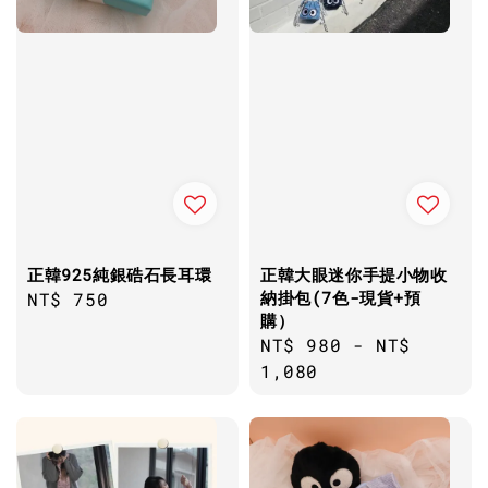
正韓925純銀硞石長耳環
正韓大眼迷你手提小物收
納掛包(7色-現貨+預
Regular
NT$ 750
購）
price
Regular
NT$ 980
-
NT$
price
1,080