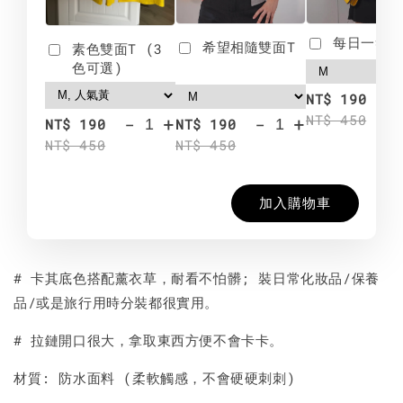
每日一笑雙
希望相隨雙面T
素色雙面T (3
色可選)
-
NT$ 190
NT$ 450
-
+
-
+
NT$ 190
NT$ 190
NT$ 450
NT$ 450
加入購物車
# 卡其底色搭配薰衣草，耐看不怕髒; 裝日常化妝品/保養
品/或是旅行用時分裝都很實用。
# 拉鏈開口很大，拿取東西方便不會卡卡。
材質: 防水面料 (柔軟觸感，不會硬硬刺刺)