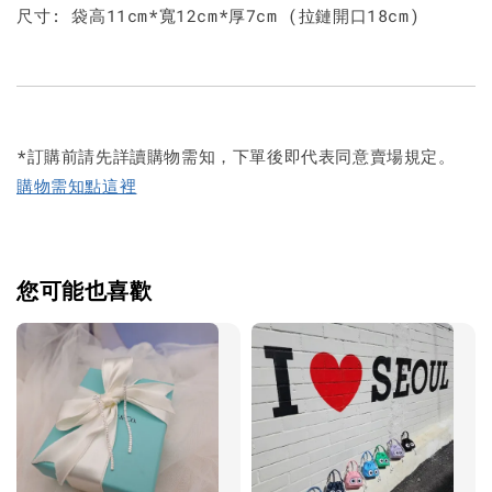
尺寸: 袋高11cm*寬12cm*厚7cm (拉鏈開口18cm)
*訂購前請先詳讀購物需知，下單後即代表同意賣場規定。
購物需知點這裡
您可能也喜歡