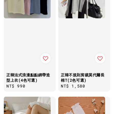
正韓法式浪漫點點綁帶造
正韓不規則剪裁莫代爾長
型上衣(4色可選)
棉T(2色可選)
Regular
NT$ 990
Regular
NT$ 1,580
price
price