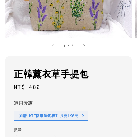
1
/
7
正韓薰衣草手提包
Regular
NT$ 480
price
適用優惠
加購 MIT防曬透氣棉T 只要190元
數量