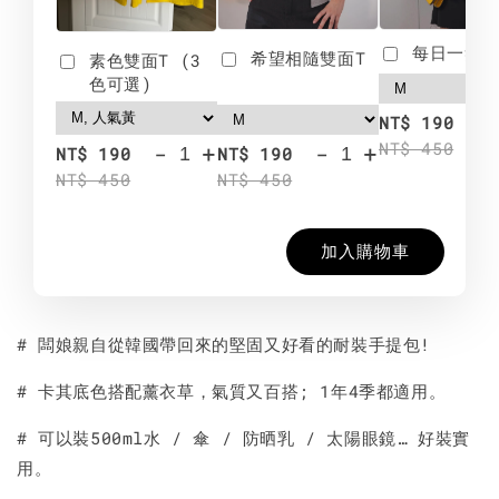
每日一笑雙
希望相隨雙面T
素色雙面T (3
色可選)
-
NT$ 190
NT$ 450
-
+
-
+
NT$ 190
NT$ 190
NT$ 450
NT$ 450
加入購物車
# 闆娘親自從韓國帶回來的堅固又好看的耐裝手提包!
# 卡其底色搭配薰衣草，氣質又百搭; 1年4季都適用。
# 可以裝500ml水 / 傘 / 防晒乳 / 太陽眼鏡… 好裝實
用。