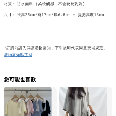
材質: 防水面料 (柔軟觸感，不會硬硬刺刺)
尺寸: 袋高25cm*寬17cm*厚6.5cm + 提把高度13cm
*訂購前請先詳讀購物需知，下單後即代表同意賣場規定。
購物需知點這裡
您可能也喜歡