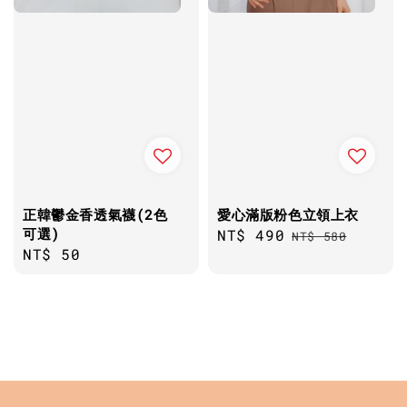
正韓鬱金香透氣襪(2色
愛心滿版粉色立領上衣
可選)
Sale
NT$ 490
Regular
NT$ 580
Regular
NT$ 50
price
price
price