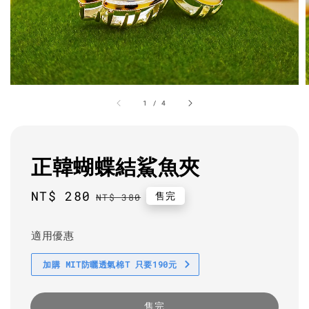
1
/
4
正韓蝴蝶結鯊魚夾
Sale
NT$ 280
Regular
售完
NT$ 380
price
price
適用優惠
加購 MIT防曬透氣棉T 只要190元
售完