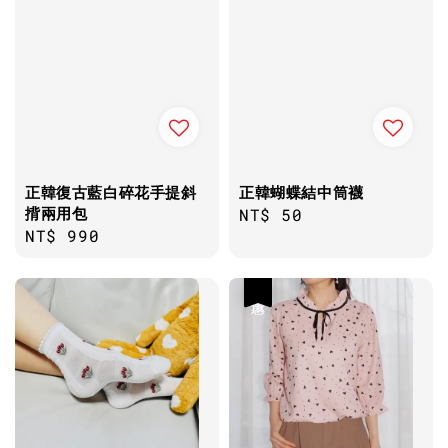
正韓復古藍白碎花手提斜
正韓蝴蝶結中筒襪
揹兩用包
Regular
NT$ 50
Regular
NT$ 990
price
price
優惠