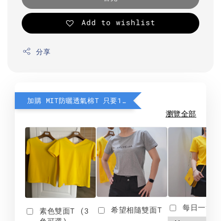
Add to wishlist
分享
加購 MIT防曬透氣棉T 只要190元
瀏覽全部
每日一笑雙
希望相隨雙面T
素色雙面T (3
色可選)