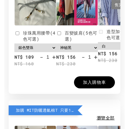
售完
造型加分肩
珍珠萬用腰帶(4
百變披肩(5色可
色可選)
色可選)
選)
NT$ 156
-
+
-
+
NT$ 109
NT$ 156
NT$ 230
NT$ 160
NT$ 230
加入購物車
加購 MIT防曬透氣棉T 只要190元
瀏覽全部