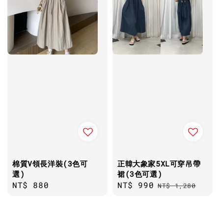
棉質V領長洋裝(3色可
正韓大象家5XL可穿吊帶
選)
裙(3色可選)
Regular
NT$ 880
Sale
NT$ 990
Regular
NT$ 1,280
price
price
price