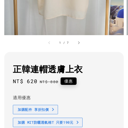
1
/
7
正韓連帽透膚上衣
Sale
NT$ 620
Regular
優惠
NT$ 880
price
price
適用優惠
加購配件 享折扣價
加購 MIT防曬透氣棉T 只要190元