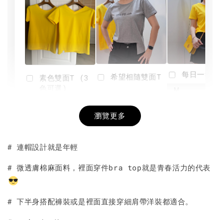
每日一笑雙
希望相隨雙面T
素色雙面T (3
色可選)
-
NT$ 190
瀏覽更多
NT$ 450
-
+
-
+
NT$ 190
NT$ 190
NT$ 450
NT$ 450
# 連帽設計就是年輕
加入購物車
# 微透膚棉麻面料，裡面穿件bra top就是青春活力的代表
# 下半身搭配褲裝或是裡面直接穿細肩帶洋裝都適合。