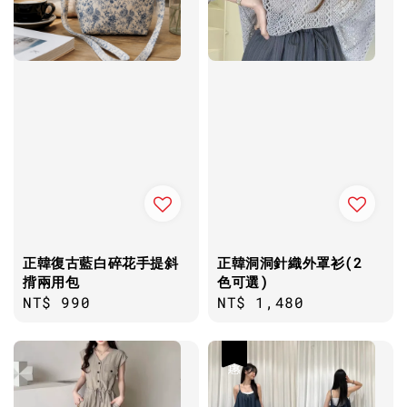
正韓復古藍白碎花手提斜
正韓洞洞針織外罩衫(2
揹兩用包
色可選)
Regular
NT$ 990
Regular
NT$ 1,480
price
price
優惠