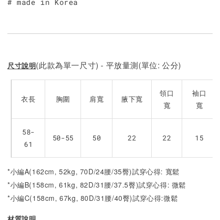
# made in Korea
(此款為單一尺寸) - 平放量測(單位: 公分)
尺寸說明
領口
袖口
衣長
胸圍
肩寬
腋下寬
寬
寬
58-
50-55
50
22
22
15
61
*小編A(162cm, 52kg, 70D/24腰/35臀)試穿心得: 寬鬆
*小編B(158cm, 61kg, 82D/31腰/37.5臀)試穿心得: 微鬆
*小編C(158cm, 67kg, 80D/31腰/40臀)試穿心得:
微鬆
材質說明