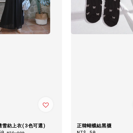
體雪紡上衣(3色可選)
正韓蝴蝶結黑襪
50
Regular
Regular
NT$ 50
NT$ 990