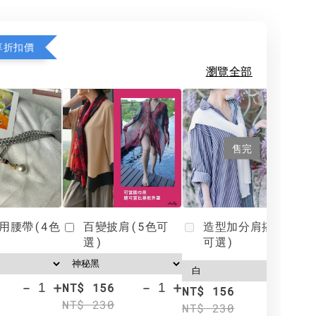
享折扣價
瀏覽全部
售完
用腰帶(4色
百變披肩(5色可
造型加分肩搭(4色
選)
可選)
-
+
-
+
NT$ 156
N
NT$ 156
NT$ 230
N
NT$ 230