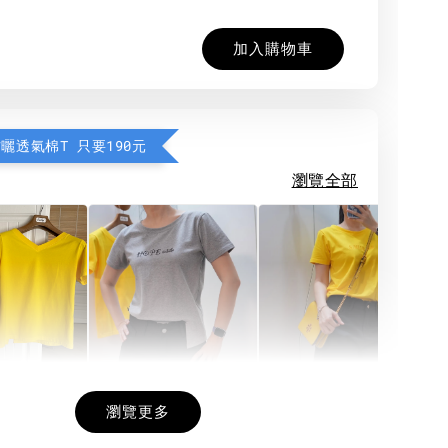
加入購物車
防曬透氣棉T 只要190元
瀏覽全部
希望相隨雙面T
每日一笑雙面T
面T (3色
瀏覽更多