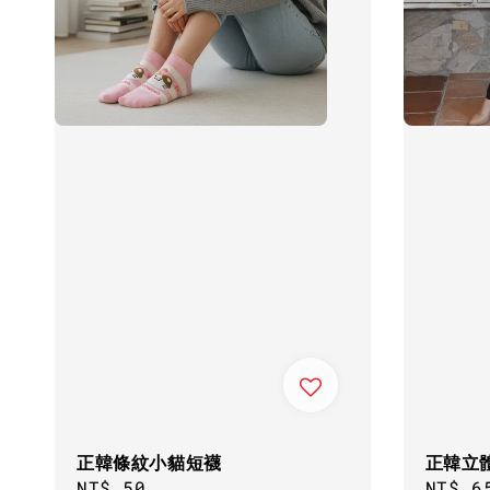
正韓條紋小貓短襪
正韓立
Regular
NT$ 50
Sale
NT$ 6