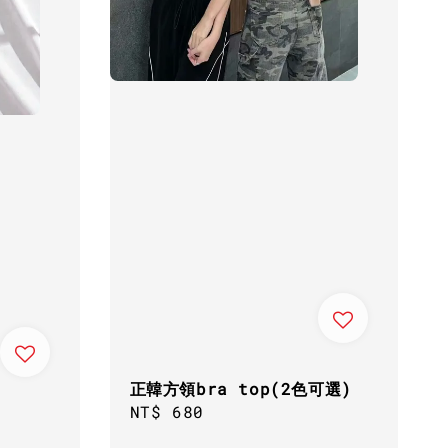
正韓方領bra top(2色可選)
Regular
NT$ 680
price