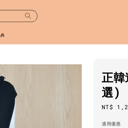
易典
正韓
選)
Sale
NT$ 1,
price
適用優惠