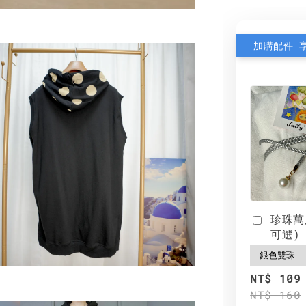
加購配件 
珍珠萬
可選)
NT$ 109
NT$ 160