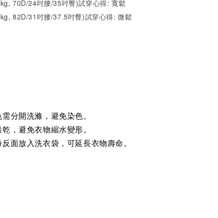
52kg, 70D/24吋腰/35吋臀)試穿心得: 寬鬆
1kg, 82D/31吋腰/37.5吋臀)試穿心得: 微鬆
色需分開洗滌，避免染色。
烘乾，避免衣物縮水變形。
時反面放入洗衣袋，可延長衣物壽命。