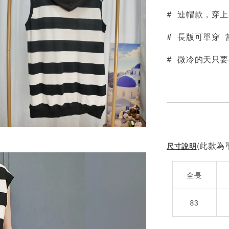
# 連帽款，穿上
NT$ 190
NT$ 450
# 長版可單穿
# 微冷的天只
(此款為單
尺寸說明
全長
83