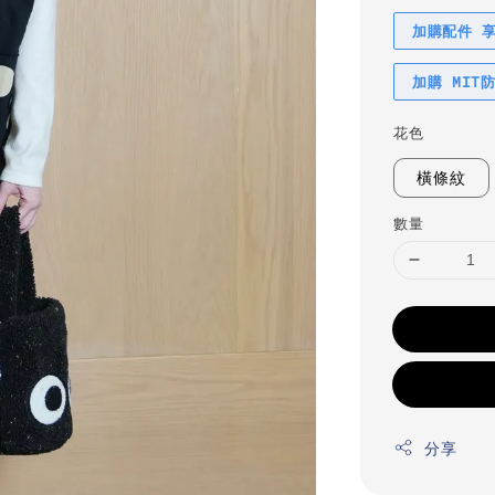
加購配件 
加購 MIT
花色
橫條紋
數量
分享