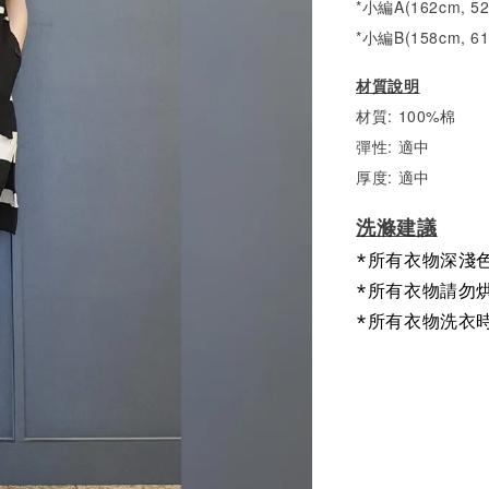
*小編A(162cm, 
*小編B(158cm, 6
材質說明
材質: 100%棉
彈性: 適中
厚度: 適中
洗滌建議
*所有衣物深淺
*所有衣物請勿
*所有衣物洗衣