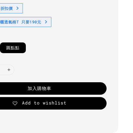
享折扣價
防曬透氣棉T 只要190元
圓點點
加入購物車
Add to wishlist