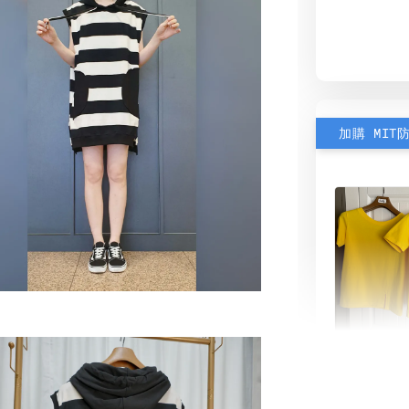
加購 MIT
素色雙
可選)