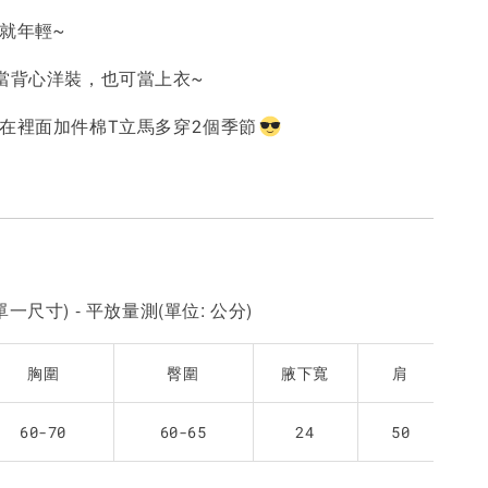
就年輕~
-
+
-
+
-
+
NT$ 190
NT$ 190
N
NT$ 450
NT$ 450
N
 當背心洋裝，也可當上衣~
要在裡面加件棉T立馬多穿2個季節
加入購物車
一尺寸) - 平放量測(單位: 公分)
胸圍
臀圍
腋下寬
肩
60-70
60-65
24
50