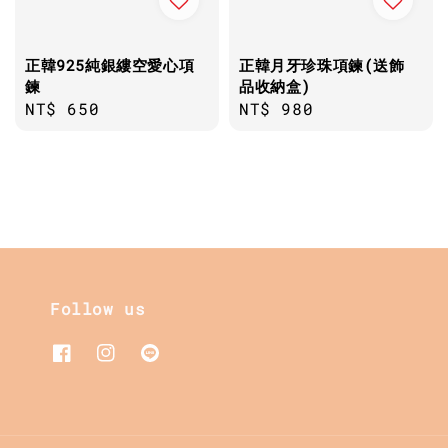
正韓925純銀縷空愛心項
正韓月牙珍珠項鍊(送飾
鍊
品收納盒)
Regular
NT$ 650
Regular
NT$ 980
price
price
Follow us