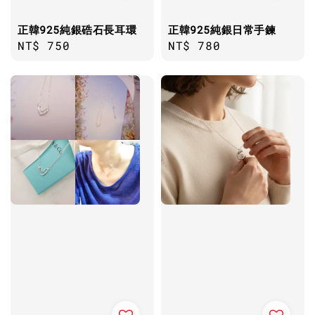
正韓925純銀硞石長耳環
正韓925純銀日常手鍊
Regular
NT$ 750
Regular
NT$ 780
price
price