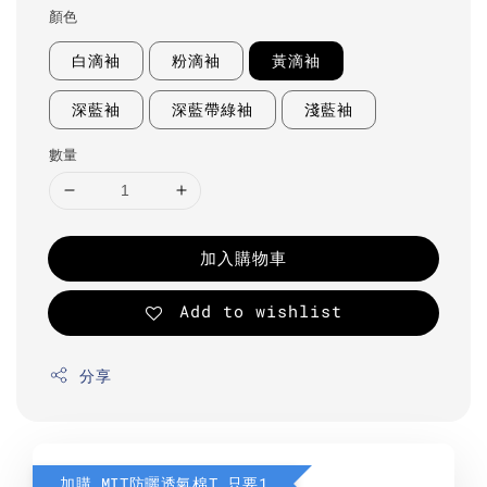
顏色
白滴袖
粉滴袖
黃滴袖
深藍袖
深藍帶綠袖
淺藍袖
數量
加入購物車
Add to wishlist
分享
加購 MIT防曬透氣棉T 只要190元