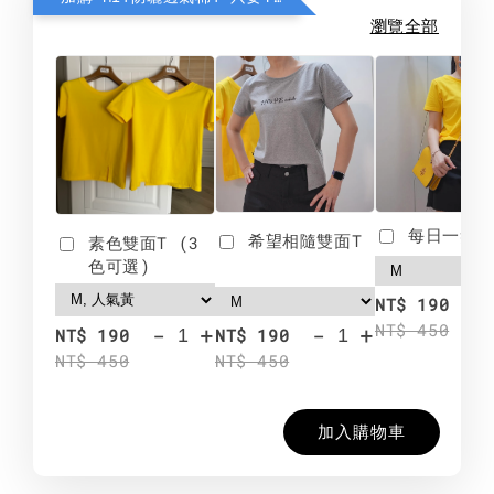
瀏覽全部
每日一笑雙
希望相隨雙面T
素色雙面T (3
色可選)
-
NT$ 190
NT$ 450
-
+
-
+
NT$ 190
NT$ 190
NT$ 450
NT$ 450
加入購物車