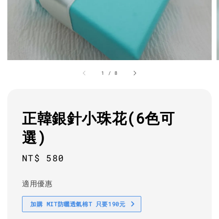
1
/
8
正韓銀針小珠花(6色可
選)
Regular
NT$ 580
price
適用優惠
加購 MIT防曬透氣棉T 只要190元