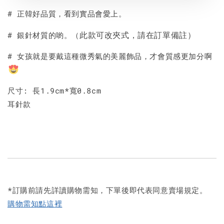
# 正韓好品質，看到實品會愛上。
此款可改夾式，請在訂單備註）
# 銀針材質的喲。（
# 女孩就是要戴這種微秀氣的美麗飾品，才會質感更加分啊
尺寸: 長1.9cm*寬0.8cm
耳針款
*訂購前請先詳讀購物需知，下單後即代表同意賣場規定。
購物需知點這裡