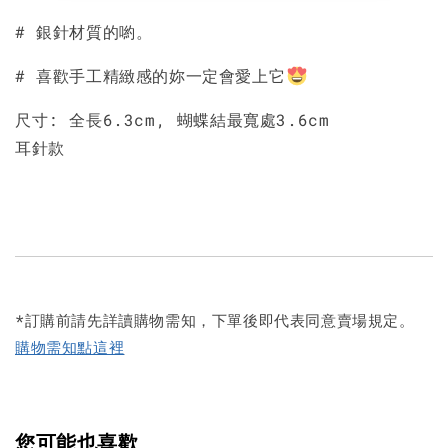
# 銀針材質的喲。
# 喜歡手工精緻感的妳一定會愛上它
尺寸: 全長6.3cm, 蝴蝶結最寬處3.6cm
耳針款
*訂購前請先詳讀購物需知，下單後即代表同意賣場規定。
購物需知點這裡
您可能也喜歡