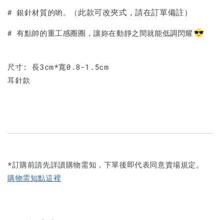
此款可改夾式，請在訂單備註）
# 銀針材質的喲。（
# 有點帥的重工感圈圈，讓妳在動靜之間就能低調閃耀
尺寸: 長3cm*寬0.8-1.5cm
耳針款
*訂購前請先詳讀購物需知，下單後即代表同意賣場規定。
購物需知點這裡