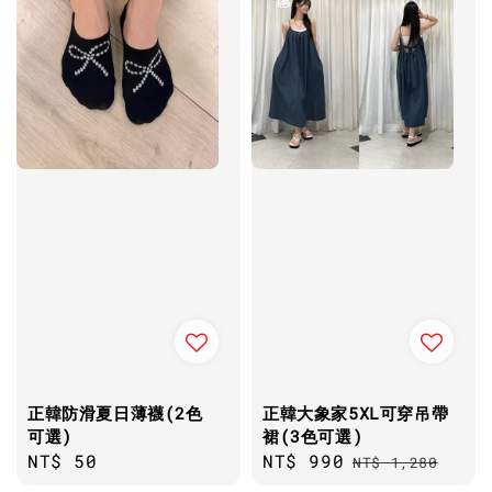
正韓防滑夏日薄襪(2色
正韓大象家5XL可穿吊帶
可選)
裙(3色可選)
Regular
NT$ 50
Sale
NT$ 990
Regular
NT$ 1,280
price
price
price