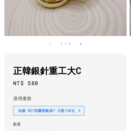
1
/
7
正韓銀針重工大C
Regular
NT$ 580
price
適用優惠
加購 MIT防曬透氣棉T 只要190元
數量