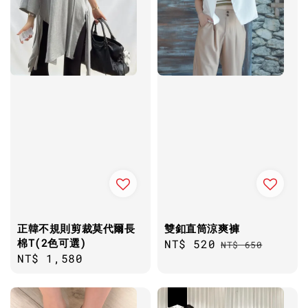
正韓不規則剪裁莫代爾長
雙釦直筒涼爽褲
棉T(2色可選)
Sale
NT$ 520
Regular
NT$ 650
Regular
NT$ 1,580
price
price
price
優惠