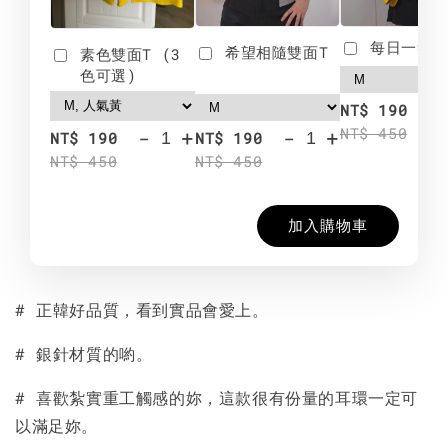
每日一笑雙
希望相隨雙面T
素色雙面T (3
色可選)
-
NT$ 190
NT$ 450
-
+
-
+
NT$ 190
NT$ 190
NT$ 450
NT$ 450
加入購物車
# 正韓好品質，看到實品會愛上。
# 銀針材質的喲。
# 喜歡紮實重工觸感的妳，這款很有份量的耳環一定可
以滿足妳。