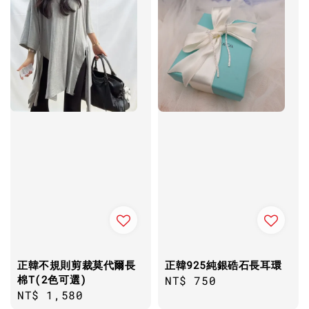
正韓不規則剪裁莫代爾長
正韓925純銀硞石長耳環
棉T(2色可選)
Regular
NT$ 750
Regular
NT$ 1,580
price