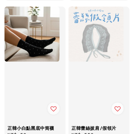
price
正韓小白點黑底中筒襪
正韓蕾絲披肩/假領片