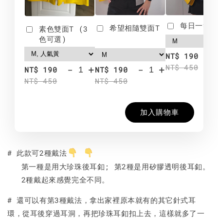
每日一笑雙
希望相隨雙面T
素色雙面T (3
色可選)
-
NT$ 190
NT$ 450
-
+
-
+
NT$ 190
NT$ 190
NT$ 450
NT$ 450
加入購物車
# 此款可2種戴法
用大珍珠
矽膠透明
第一種是
後耳釦; 第2種是用
後耳釦。
2種戴起來感覺完全不同。
# 還可以有第3種戴法，拿出家裡原本就有的其它針式耳
環，從耳後穿過耳洞，再把珍珠耳釦扣上去，這樣就多了一