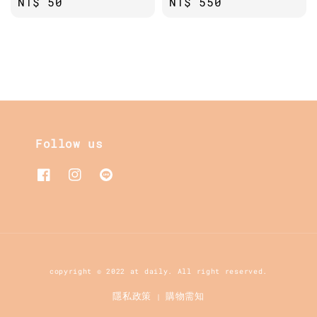
Regular
NT$ 50
Regular
NT$ 550
price
price
Follow us
copyright © 2022 at daily. All right reserved.
隱私政策
購物需知
|