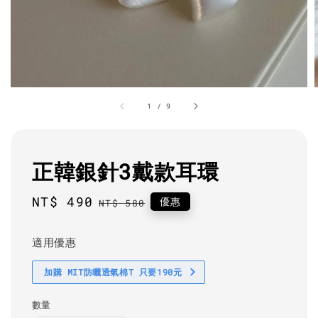
1
/
9
正韓銀針3戴款耳環
Sale
NT$ 490
Regular
優惠
NT$ 580
price
price
適用優惠
加購 MIT防曬透氣棉T 只要190元
數量