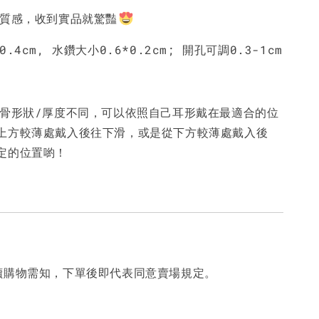
好質感，收到實品就驚豔
.4cm, 水鑽大小0.6*0.2cm; 開孔可調0.3-1cm
耳骨形狀/厚度不同，可以依照自己耳形戴在最適合的位
上方較薄處戴入後往下滑，或是從下方較薄處戴入後
定的位置喲！
讀購物需知，下單後即代表同意賣場規定。