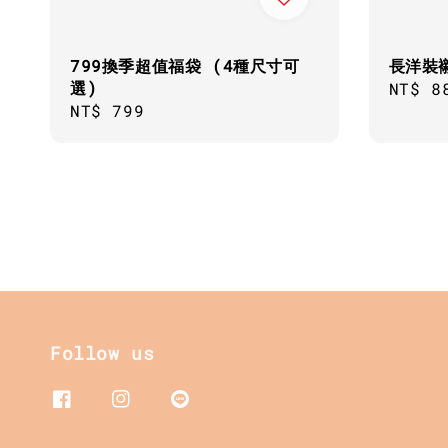
799換季超值福袋 (4種尺寸可
長洋裝
選)
Regul
NT$ 8
Regular
NT$ 799
price
price
Follow us