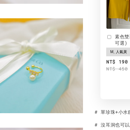
素色雙
可選)
NT$ 190
NT$ 450
# 單珍珠+小
# 沒耳洞也可