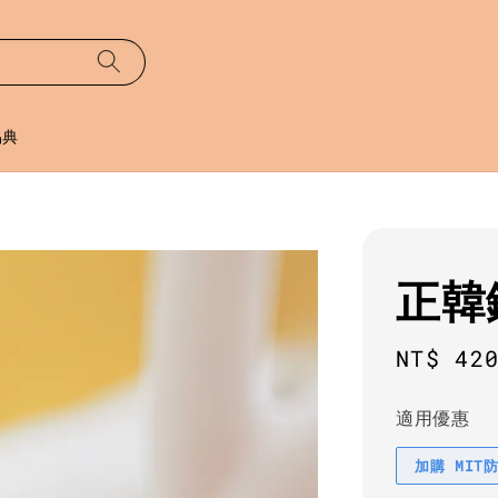
易典
正韓
Regula
NT$ 42
price
適用優惠
加購 MIT