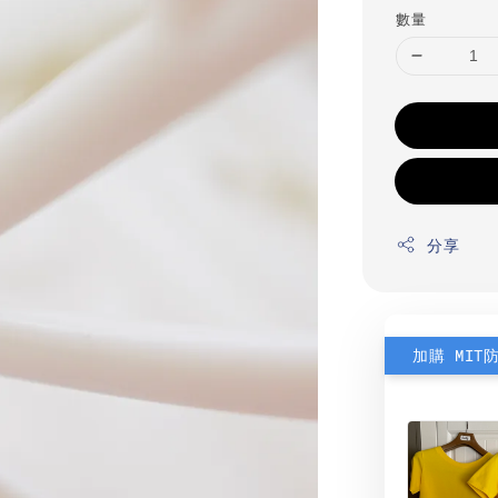
數量
分享
加購 MIT