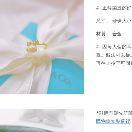
# 正韓製造的
尺寸: 珍珠大小0
材質: 合金
# 因每人個的
置。戴法可以從
再往上拉至可固
*訂購前請先詳
購物需知點這裡