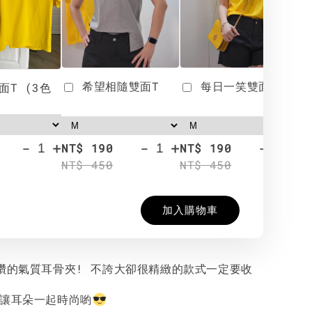
希望相隨雙面T
每日一笑雙面T
面T (3色
-
+
-
+
-
+
NT$ 190
NT$ 190
N
NT$ 450
NT$ 450
N
加入購物車
水鑽的氣質耳骨夾! 不誇大卻很精緻的款式一定要收
以讓耳朵一起時尚喲