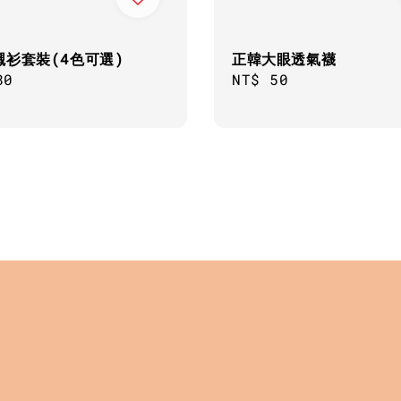
正韓大眼透氣襪
襯衫套裝(4色可選)
Regular
NT$ 50
ar
80
price