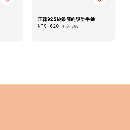
正韓925純銀簡約設計手鍊
Sale
NT$ 620
Regular
NT$ 880
price
price