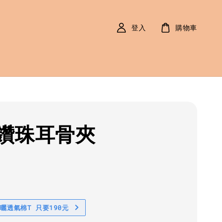
登入
購物車
鑽珠耳骨夾
r
0
防曬透氣棉T 只要190元