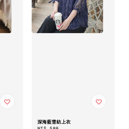
深海藍雪紡上衣
Regular
NT$ 580