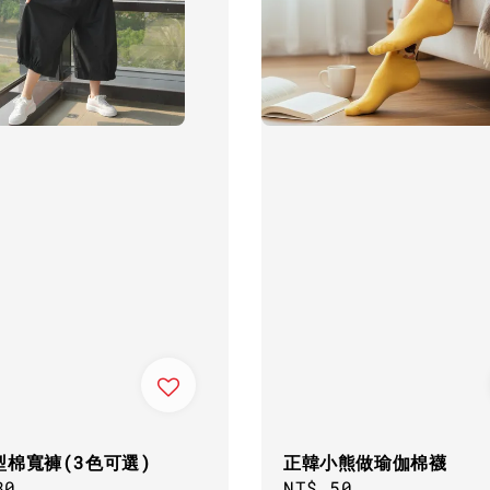
型棉寬褲(3色可選)
正韓小熊做瑜伽棉襪
ar
80
Regular
NT$ 50