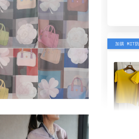
加購 MIT
素色雙
可選)