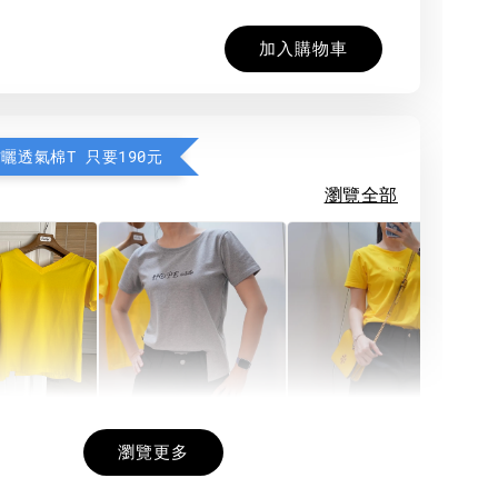
加入購物車
防曬透氣棉T 只要190元
瀏覽全部
希望相隨雙面T
每日一笑雙面T
面T (3色
瀏覽更多