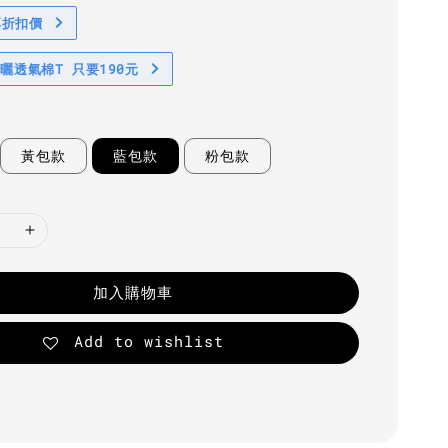
享折扣價
防曬透氣棉T 只要190元
黃包款
藍包款
粉包款
加入購物車
Add to wishlist