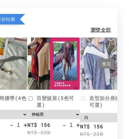
享折扣價
瀏覽全部
售完
用腰帶(4色
百變披肩(5色可
造型加分肩搭(4色
選)
可選)
-
+
-
+
NT$ 156
N
NT$ 156
NT$ 230
N
NT$ 230