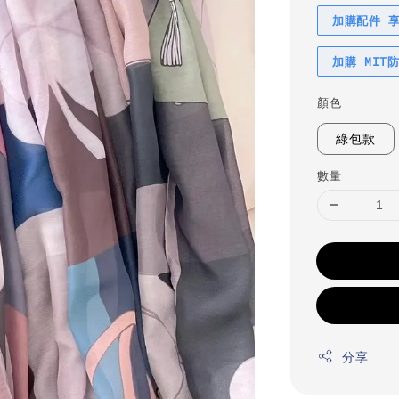
加購配件 
加購 MIT
顏色
綠包款
數量
分享