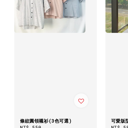
條紋圓領襯衫(3色可選)
可愛版
Regular
NT$ 550
Regul
NT$ 5