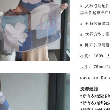
# 入秋必配配
NT$ 190
涼再拿起來披在
NT$ 450
# 有時候餐廳
# 大長方型，
# 剛好的厚薄
材質: 100% 
尺寸: 70cm*1
made in Kor
洗滌建議
*所有衣物深淺
*所有衣物請勿
*所有衣物洗衣