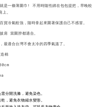
件就是一條薄圍巾! 不用時隨性綁在包包提把，早晚較
-
+
-
+
-
+
NT$ 190
NT$ 190
N
肩上。
NT$ 450
NT$ 450
N
或百貨冷氣較強，隨時拿起來圍著保護自己不感冒。
加入購物車
當披肩 當圍脖都適合。
度，最適合台灣不會太冷的四季氣溫了。
人造棉
80cm
ea
色需分開洗滌，避免染色。
烘乾，避免衣物縮水變形。
時反面放入洗衣袋，可延長衣物壽命。