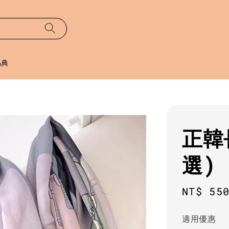
易典
正韓
選)
Regula
NT$ 55
price
適用優惠