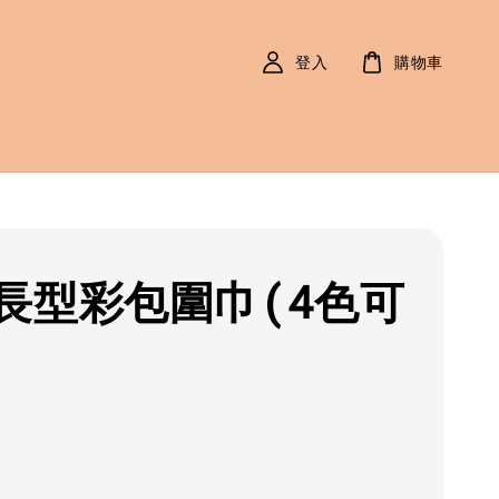
登入
購物車
長型彩包圍巾(4色可
r
0