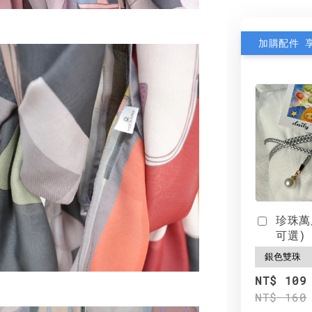
加購配件 
珍珠萬
可選)
NT$ 109
NT$ 160