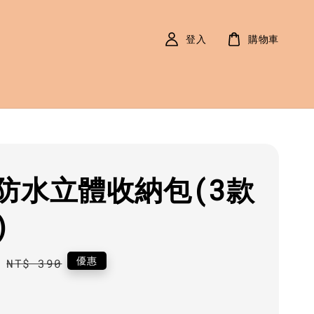
登入
購物車
防水立體收納包(3款
)
0
Regular
優惠
NT$ 390
price