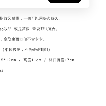
留指紋又耐髒，一個可以用好久好久。
身化妝品 或是當個 筆袋都很適合。
大，拿取東西方便不會卡卡。
料 (柔軟觸感，不會硬硬刺刺)
5*12cm / 高度11cm / 開口長度17cm
ea