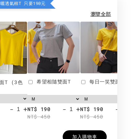
防曬透氣棉T 只要190元
瀏覽全部
希望相隨雙面T
每日一笑雙面T
面T (3色
-
+
-
+
-
+
NT$ 190
NT$ 190
N
NT$ 450
NT$ 450
N
加入購物車