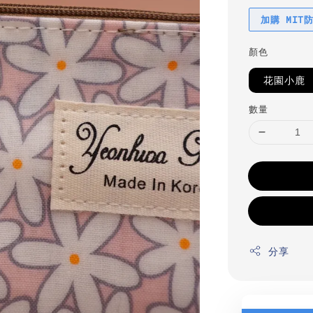
加購 MIT
顏色
花園小鹿
數量
分享