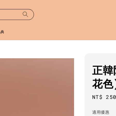
易典
正韓
花色
Sale
NT$ 25
price
適用優惠