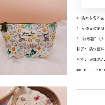
# 防水材質不
# 女孩兒裝隨
# 拉鏈開口很
材質: 防水面
尺寸: 底部為7.
made in Kor