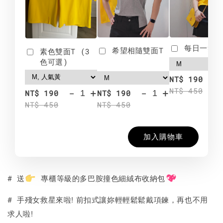
每日一笑雙
希望相隨雙面T
素色雙面T (3
色可選)
-
NT$ 190
NT$ 450
-
+
-
+
NT$ 190
NT$ 190
NT$ 450
NT$ 450
加入購物車
# 送
專櫃等級的多巴胺撞色細絨布收納包
手殘女救星來啦! 前扣式讓妳輕輕鬆鬆戴項鍊，再也不用
#
求人啦!