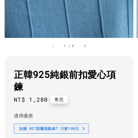
1
/
9
正韓925純銀前扣愛心項
鍊
Regular
NT$ 1,280
售完
price
適用優惠
加購 MIT防曬透氣棉T 只要190元