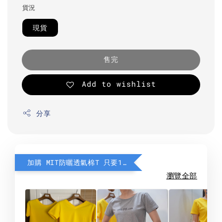
貨況
現貨
售完
Add to wishlist
分享
加購 MIT防曬透氣棉T 只要190元
瀏覽全部