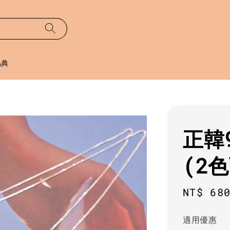
易典
正韓
(2
Regula
NT$ 68
price
適用優惠