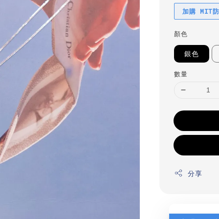
加購 MIT
顏色
銀色
數量
分享