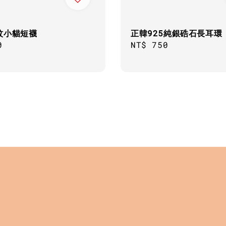
紋小貓短襪
正韓925純銀硞石長耳環
ar
0
Regular
NT$ 750
price