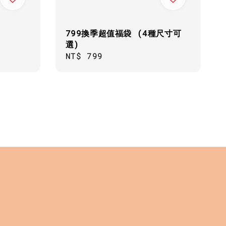
799換季超值福袋 (4種尺寸可
選)
Regular
NT$ 799
price