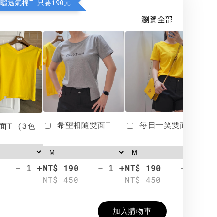
防曬透氣棉T 只要190元
瀏覽全部
希望相隨雙面T
每日一笑雙面T
面T (3色
-
+
-
+
-
+
NT$ 190
NT$ 190
N
NT$ 450
NT$ 450
N
加入購物車