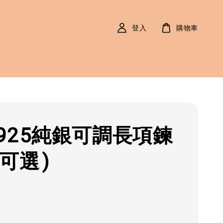
登入
購物車
925純銀可調長項鍊
色可選)
r
0