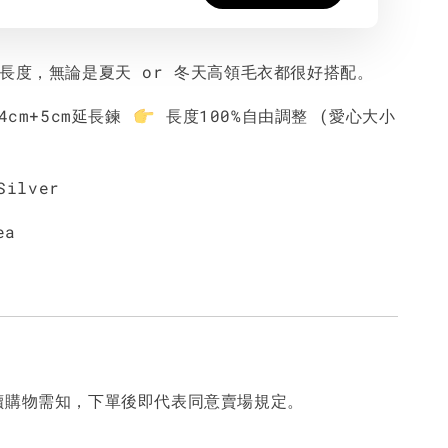
整長度，無論是夏天 or 冬天高領毛衣都很好搭配。
4cm+5cm延長鍊
長度100%自由調整 (愛心大小
Silver
ea
讀購物需知，下單後即代表同意賣場規定。